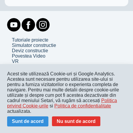
Tutoriale proiecte
Simulator constructie
Deviz constructie
Povestea Video
VR
Despre noi
Acest site utilizează Cookie-uri și Google Analytics.
Contact
Acestea sunt necesare pentru utilizarea site-ului si
Facebook
pentru a furniza vizitatorilor o experienta completa de
Youtube
navigare. Pentru mai multe detalii despre cookie-urile
utilizate și despre cum pot fi acestea dezactivate din
Termeni și condiții
cadrul meniului Setari, vă rugăm să accesați
Politica
Politica de confidențialitate
privind Cookie-urile
si
Politica de confidentialitate
Politica de cookie
actualizata.
Pentru companii
Sunt de acord
Nu sunt de acord
© Copyright Academia de Construcții - 2024