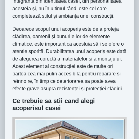
integrantă din identitatea casei, din personalitatea
acesteia și, nu în ultimul rând, este cel care
completează stilul și ambianța unei construcții.
Deoarece scopul unui acoperiș este de a proteja
clădirea, oamenii și bunurile lor de elemente
climatice, este important ca acestuia să i se ofere o
atenție sporită. Durabilitatea unui acoperiș este dată
de alegerea corectă a materialelor și a montajului.
Acest element al construcției este de multe ori
partea cea mai puțin accesibilă pentru reparare și
reînnoire, în timp ce deteriorarea sa poate avea
efecte grave asupra rezistenței și protecției clădirii.
Ce trebuie sa stii cand alegi
acoperisul casei