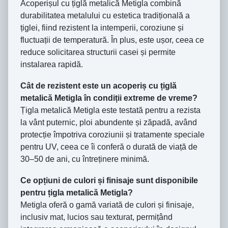
Acoperișul cu țiglă metalică Metigla combină
durabilitatea metalului cu estetica tradițională a
țiglei, fiind rezistent la intemperii, coroziune și
fluctuații de temperatură. În plus, este ușor, ceea ce
reduce solicitarea structurii casei și permite
instalarea rapidă.
Cât de rezistent este un acoperiș cu țiglă
metalică Metigla în condiții extreme de vreme?
Țigla metalică Metigla este testată pentru a rezista
la vânt puternic, ploi abundente și zăpadă, având
protecție împotriva coroziunii și tratamente speciale
pentru UV, ceea ce îi conferă o durată de viață de
30–50 de ani, cu întreținere minimă.
Ce opțiuni de culori și finisaje sunt disponibile
pentru țigla metalică Metigla?
Metigla oferă o gamă variată de culori și finisaje,
inclusiv mat, lucios sau texturat, permițând