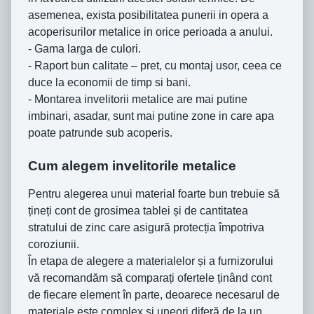
asemenea, exista posibilitatea punerii in opera a
acoperisurilor metalice in orice perioada a anului.
- Gama larga de culori.
- Raport bun calitate – pret, cu montaj usor, ceea ce
duce la economii de timp si bani.
- Montarea invelitorii metalice are mai putine
imbinari, asadar, sunt mai putine zone in care apa
poate patrunde sub acoperis.
Cum alegem invelitorile metalice
Pentru alegerea unui material foarte bun trebuie să
țineți cont de grosimea tablei și de cantitatea
stratului de zinc care asigură protecția împotriva
coroziunii.
În etapa de alegere a materialelor și a furnizorului
vă recomandăm să comparați ofertele ținând cont
de fiecare element în parte, deoarece necesarul de
materiale este complex și uneori diferă de la un