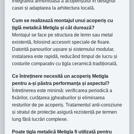
integrarea armonioasă a acoperișului în designul
casei și adaptarea la arhitectura locală.
Cum se realizează montajul unui acoperiș cu
țiglă metalică Metigla și cât durează?
Montajul se face pe structura de lemn sau metal
existentă, folosind accesorii speciale de fixare.
Datorită panourilor ușoare și sistemului modular,
instalarea este rapidă, reducând timpul de lucru și
costurile comparativ cu țigla ceramică tradițională.
Ce întreținere necesită un acoperiș Metigla
pentru a-și păstra performanța și aspectul?
Întreținerea este minimă: verificarea periodică a
fixărilor, curățarea jgheaburilor și eliminarea
resturilor de pe acoperiș. Tratamentul anti-coroziune
și stratul de protecție asigură rezistență pe termen
lung fără lucrări complexe.
Poate țigla metalică Metigla fi utilizată pentru