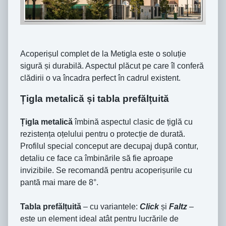
Acoperișul complet de la Metigla este o soluție
sigură și durabilă. Aspectul plăcut pe care îl conferă
clădirii o va încadra perfect în cadrul existent.
Țigla metalică și tabla prefălțuită
Țigla metalică
îmbină aspectul clasic de țiglă cu
rezistența oțelului pentru o protecție de durată.
Profilul special conceput are decupaj după contur,
detaliu ce face ca îmbinările să fie aproape
invizibile. Se recomandă pentru acoperișurile cu
pantă mai mare de 8°.
Tabla prefălțuită
– cu variantele:
Click
și
Faltz
–
este un element ideal atât pentru lucrările de