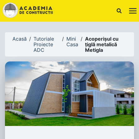
!-- Canonical URL -->
Acasă
/
Tutoriale
/
Mini
/
Acoperișul cu
Proiecte
Casa
țiglă metalică
ADC
Metigla