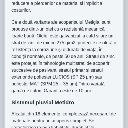
reducere a pierderilor de material și implicit a
costurilor.
Cele două variante ale acoperișului Metigla, sunt
produse dintr-un oțel cu o rezistență mecanică
foarte bună. Oțelul este galvanizat la cald și are un
strat de zinc de minim 275 g/m2, protecție ce oferă o
rezistență la coroziune și o durată de viață, în
condiții normale, de peste 50 de ani. Stratul de zinc
este protejat, în tehnologie multistrat, de acoperiri
succesive de pasivant, stratul primar și stratul
exterior de poliester LUCIOS (SP 25 μm) sau
poliester MAT (SPM 25 – 35 μm), într-o variată
gamă de culori. Garanția este de 10 ani.
Sistemul pluvial Metidro
Alcatuit din 18 elemente, completează necesarul de
materiale pentru un acoperiș complet. Se
caracterizează prin fiabilitate, durabilitate,