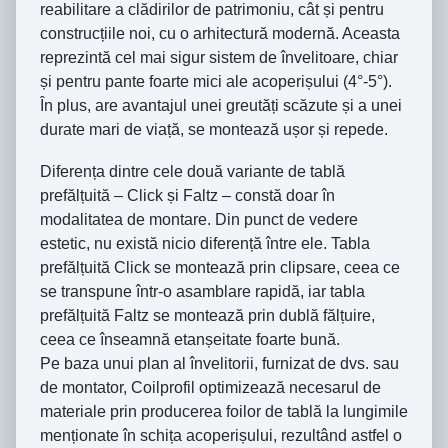
reabilitare a clădirilor de patrimoniu, cât și pentru
construcțiile noi, cu o arhitectură modernă. Aceasta
reprezintă cel mai sigur sistem de învelitoare, chiar
și pentru pante foarte mici ale acoperișului (4°-5°).
În plus, are avantajul unei greutăți scăzute și a unei
durate mari de viață, se montează ușor și repede.
Diferența dintre cele două variante de tablă
prefălțuită – Click și Faltz – constă doar în
modalitatea de montare. Din punct de vedere
estetic, nu există nicio diferență între ele. Tabla
prefălțuită Click se montează prin clipsare, ceea ce
se transpune într-o asamblare rapidă, iar tabla
prefălțuită Faltz se montează prin dublă fălțuire,
ceea ce înseamnă etanșeitate foarte bună.
Pe baza unui plan al învelitorii, furnizat de dvs. sau
de montator, Coilprofil optimizează necesarul de
materiale prin producerea foilor de tablă la lungimile
menționate în schița acoperișului, rezultând astfel o