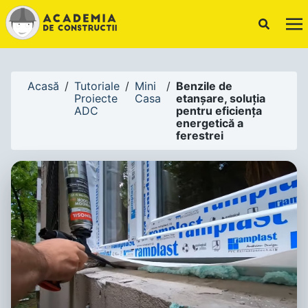
!-- Canonical URL -->
Acasă
/
Tutoriale
/
Mini
/
Benzile de
Proiecte
Casa
etanșare, soluția
ADC
pentru eficiența
energetică a
ferestrei