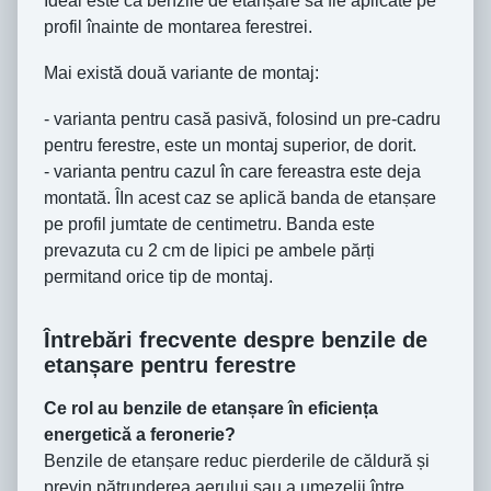
Ideal este ca benzile de etanșare să fie aplicate pe
profil înainte de montarea ferestrei.
Mai există două variante de montaj:
- varianta pentru casă pasivă, folosind un pre-cadru
pentru ferestre, este un montaj superior, de dorit.
- varianta pentru cazul în care fereastra este deja
montată. ÎIn acest caz se aplică banda de etanșare
pe profil jumtate de centimetru. Banda este
prevazuta cu 2 cm de lipici pe ambele părți
permitand orice tip de montaj.
Întrebări frecvente despre benzile de
etanșare pentru ferestre
Ce rol au benzile de etanșare în eficiența
energetică a feronerie?
Benzile de etanșare reduc pierderile de căldură și
previn pătrunderea aerului sau a umezelii între