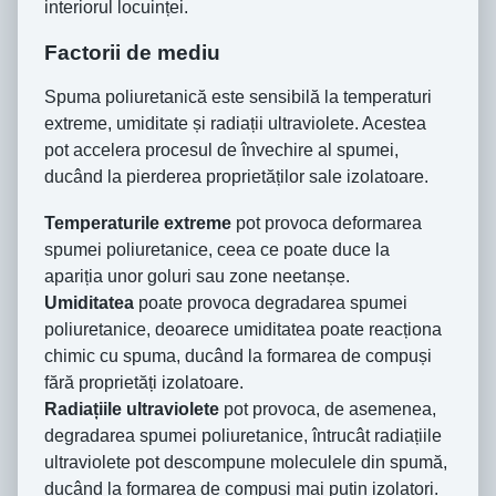
interiorul locuinței.
Factorii de mediu
Spuma poliuretanică este sensibilă la temperaturi
extreme, umiditate și radiații ultraviolete. Acestea
pot accelera procesul de învechire al spumei,
ducând la pierderea proprietăților sale izolatoare.
Temperaturile extreme
pot provoca deformarea
spumei poliuretanice, ceea ce poate duce la
apariția unor goluri sau zone neetanșe.
Umiditatea
poate provoca degradarea spumei
poliuretanice, deoarece umiditatea poate reacționa
chimic cu spuma, ducând la formarea de compuși
fără proprietăți izolatoare.
Radiațiile ultraviolete
pot provoca, de asemenea,
degradarea spumei poliuretanice, întrucât radiațiile
ultraviolete pot descompune moleculele din spumă,
ducând la formarea de compuși mai puțin izolatori.