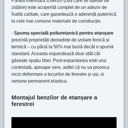
Partea inferioară a benzii (cea care se lipește de
zidărie) este acoperită complet de un adeziv de
înaltă calitate, care garantează o aderență puternică
la cele mai comune materiale de construcție.
-
Spuma specială poliuretanică pentru etanșare
prezintă proprietăți deosebite de izolare fonică și
termică – cu până la 50% mai bună decât o spumă
standard. Aceasta expandează doar atât cât
găsește spațiu liber. Post-expandarea este una
controlată, aproape zero, astfel că nu va provoca
nicio deformare a tocurilor de ferestre și uși, si
ramane permanent elastica.
Montajul benzilor de etanșare a
ferestrei