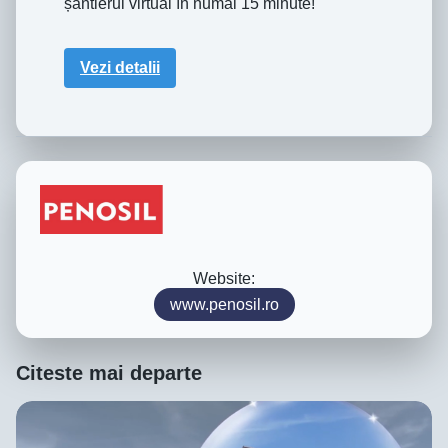
șantierul virtual în numai 15 minute!
Vezi detalii
Website:
www.penosil.ro
Citeste mai departe