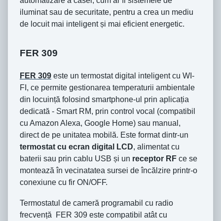
automatizare a casei, cum ar fi sistemele de
iluminat sau de securitate, pentru a crea un mediu
de locuit mai inteligent și mai eficient energetic.
FER 309
FER 309
este un termostat digital inteligent cu WI-
FI, ce permite gestionarea temperaturii ambientale
din locuință folosind smartphone-ul prin aplicația
dedicată - Smart RM, prin control vocal (compatibil
cu Amazon Alexa, Google Home) sau manual,
direct de pe unitatea mobilă. Este format dintr-un
termostat cu ecran digital LCD
, alimentat cu
baterii sau prin cablu USB și un
receptor RF
ce se
montează în vecinatatea sursei de încălzire printr-o
conexiune cu fir ON/OFF.
Termostatul de cameră programabil cu radio
frecvență FER 309 este compatibil atât cu