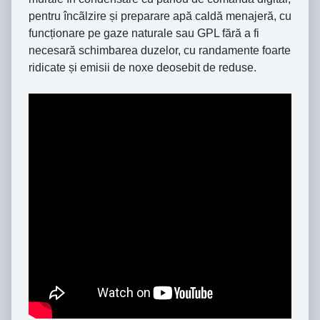
pentru încãlzire și preparare apă caldă menajeră, cu
funcționare pe gaze naturale sau GPL fără a fi
necesară schimbarea duzelor, cu randamente foarte
ridicate și emisii de noxe deosebit de reduse.