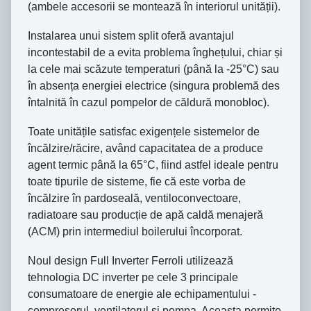
(ambele accesorii se montează în interiorul unității).
Instalarea unui sistem split oferă avantajul
incontestabil de a evita problema înghețului, chiar și
la cele mai scăzute temperaturi (până la -25°C) sau
în absența energiei electrice (singura problemă des
întalnită în cazul pompelor de căldură monobloc).
Toate unitățile satisfac exigențele sistemelor de
încălzire/răcire, având capacitatea de a produce
agent termic până la 65°C, fiind astfel ideale pentru
toate tipurile de sisteme, fie că este vorba de
încălzire în pardoseală, ventiloconvectoare,
radiatoare sau producție de apă caldă menajeră
(ACM) prin intermediul boilerului încorporat.
Noul design Full Inverter Ferroli utilizează
tehnologia DC inverter pe cele 3 principale
consumatoare de energie ale echipamentului -
compresorul, ventilatorul și pompa. Aceasta permite