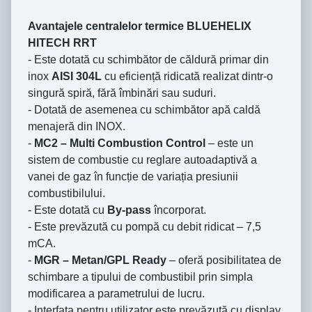
Avantajele centralelor termice BLUEHELIX
HITECH RRT
- Este dotată cu schimbător de căldură primar din
inox
AISI 304L
cu eficiență ridicată realizat dintr-o
singură spiră, fără îmbinări sau suduri.
- Dotată de asemenea cu schimbător apă caldă
menajeră din INOX.
-
MC2 – Multi Combustion Control
– este un
sistem de combustie cu reglare autoadaptivă a
vanei de gaz în funcție de variația presiunii
combustibilului.
- Este dotată cu
By-pass
încorporat.
- Este prevăzută cu pompă cu debit ridicat – 7,5
mCA.
-
MGR – Metan/GPL Ready
– oferă posibilitatea de
schimbare a tipului de combustibil prin simpla
modificarea a parametrului de lucru.
- Interfața pentru utilizator este prevăzută cu display