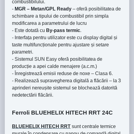
combustibilului.
-
MGR – Metan/GPL Ready
– oferă posibilitatea de
schimbare a tipului de combustibil prin simpla
modificarea a parametrului de lucru
- Este dotată cu
By-pass termic
.
- Interfața pentru utilizator este cu display digital și
taste multifuncționale pentru ajustare și setare
parametri.
- Sistemul SUN Easy oferă posibilitatea de
producție a apei calde menajere (a.c.m.)
- Înregistrează emisii reduse de noxe – Clasa 6.
- Realizează supravegherea digitală a flăcării – la 3
aprinderi nereușite sistemul se blochează datorită
nedetectării flăcării.
Ferroli BLUEHELIX HITECH RRT 24C
BLUEHELIX HITECH RRT
sunt centrale termice
murale în condensare cu panou de comandă digital,