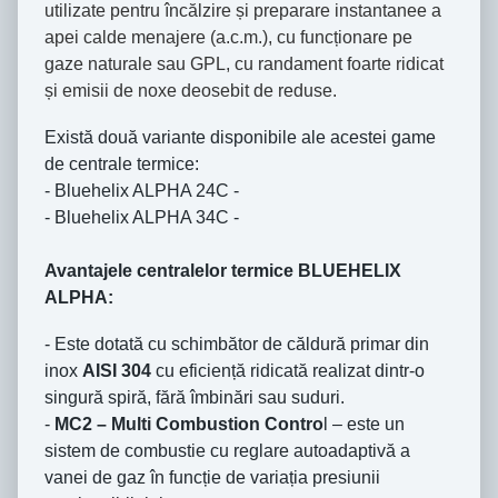
utilizate pentru încălzire și preparare instantanee a
apei calde menajere (a.c.m.), cu funcționare pe
gaze naturale sau GPL, cu randament foarte ridicat
și emisii de noxe deosebit de reduse.
Există două variante disponibile ale acestei game
de centrale termice:
- Bluehelix ALPHA 24C -
- Bluehelix ALPHA 34C -
Avantajele centralelor termice BLUEHELIX
ALPHA:
- Este dotată cu schimbător de căldură primar din
inox
AISI 304
cu eficiență ridicată realizat dintr-o
singură spiră, fără îmbinări sau suduri.
-
MC2 – Multi Combustion Contro
l – este un
sistem de combustie cu reglare autoadaptivă a
vanei de gaz în funcție de variația presiunii