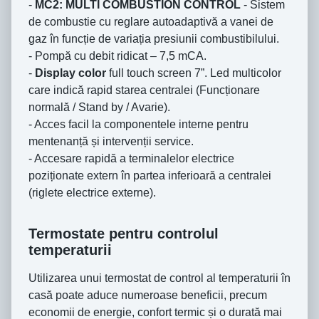
-
MC2: MULTI COMBUSTION CONTROL
- Sistem
de combustie cu reglare autoadaptivă a vanei de
gaz în funcție de variația presiunii combustibilului.
- Pompă cu debit ridicat – 7,5 mCA.
-
Display color
full touch screen 7”. Led multicolor
care indică rapid starea centralei (Funcționare
normală / Stand by / Avarie).
- Acces facil la componentele interne pentru
mentenanță și intervenții service.
- Accesare rapidă a terminalelor electrice
poziționate extern în partea inferioară a centralei
(riglete electrice externe).
Termostate pentru controlul
temperaturii
Utilizarea unui termostat de control al temperaturii în
casă poate aduce numeroase beneficii, precum
economii de energie, confort termic și o durată mai