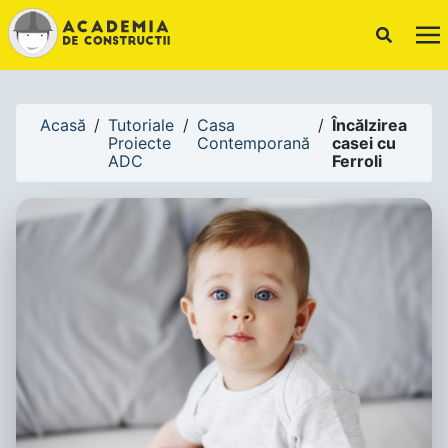
!-- Canonical URL -->
Acasă
/
Tutoriale
/
Casa
/
Încălzirea
Proiecte
Contemporană
casei cu
ADC
Ferroli