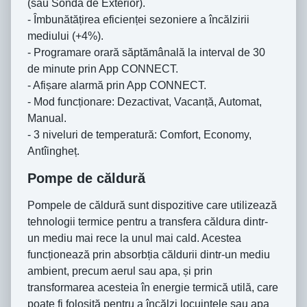
(sau Sondă de Exterior).
- Îmbunătățirea eficienței sezoniere a încălzirii
mediului (+4%).
- Programare orară săptămânală la interval de 30
de minute prin App CONNECT.
- Afișare alarmă prin App CONNECT.
- Mod funcționare: Dezactivat, Vacanță, Automat,
Manual.
- 3 niveluri de temperatură: Comfort, Economy,
Antîingheț.
Pompe de căldură
Pompele de căldură sunt dispozitive care utilizează
tehnologii termice pentru a transfera căldura dintr-
un mediu mai rece la unul mai cald. Acestea
funcționează prin absorbția căldurii dintr-un mediu
ambient, precum aerul sau apa, și prin
transformarea acesteia în energie termică utilă, care
poate fi folosită pentru a încălzi locuințele sau apa