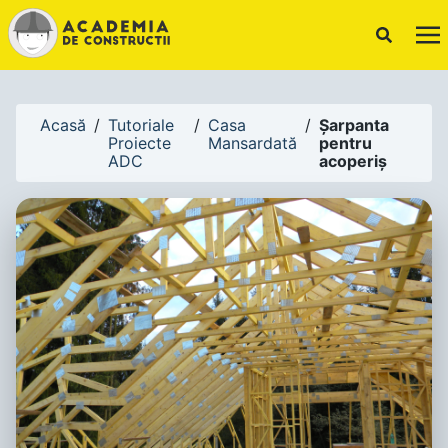
!-- Canonical URL -->
Acasă
/
Tutoriale
/
Casa
/
Șarpanta
Proiecte
Mansardată
pentru
ADC
acoperiș