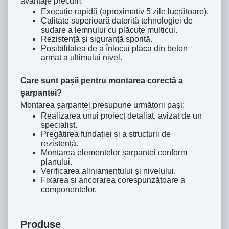
avantaje precum:
Execuție rapidă (aproximativ 5 zile lucrătoare).
Calitate superioară datorită tehnologiei de
sudare a lemnului cu plăcuțe multicui.
Rezistență și siguranță sporită.
Posibilitatea de a înlocui placa din beton
armat a ultimului nivel.
Care sunt pașii pentru montarea corectă a
șarpantei?
Montarea șarpantei presupune următorii pași:
Realizarea unui proiect detaliat, avizat de un
specialist.
Pregătirea fundației și a structurii de
rezistență.
Montarea elementelor șarpantei conform
planului.
Verificarea aliniamentului și nivelului.
Fixarea și ancorarea corespunzătoare a
componentelor.
Produse