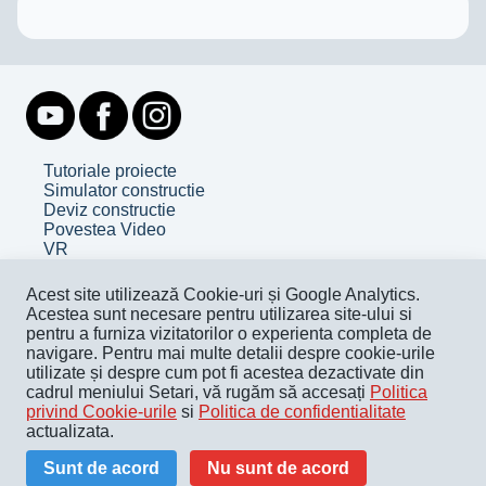
Tutoriale proiecte
Simulator constructie
Deviz constructie
Povestea Video
VR
Despre noi
Acest site utilizează Cookie-uri și Google Analytics.
Contact
Acestea sunt necesare pentru utilizarea site-ului si
Facebook
pentru a furniza vizitatorilor o experienta completa de
Youtube
navigare. Pentru mai multe detalii despre cookie-urile
utilizate și despre cum pot fi acestea dezactivate din
Termeni și condiții
cadrul meniului Setari, vă rugăm să accesați
Politica
Politica de confidențialitate
privind Cookie-urile
si
Politica de confidentialitate
Politica de cookie
actualizata.
Pentru companii
Sunt de acord
Nu sunt de acord
© Copyright Academia de Construcții - 2024