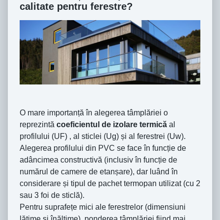
calitate pentru ferestre?
O mare importanță în alegerea tâmplăriei o
reprezintă
coeficientul de izolare termică
al
profilului (UF) , al sticlei (Ug) și al ferestrei (Uw).
Alegerea profilului din PVC se face în funcție de
adâncimea constructivă (inclusiv în funcție de
numărul de camere de etanșare), dar luând în
considerare și tipul de pachet termopan utilizat (cu 2
sau 3 foi de sticlă).
Pentru suprafețe mici ale ferestrelor (dimensiuni
lățime și înălțime), ponderea tâmplăriei fiind mai