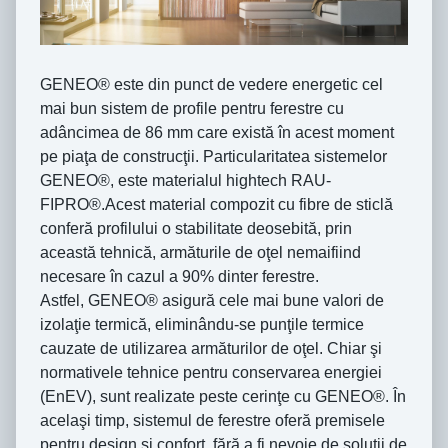
GENEO® este din punct de vedere energetic cel
mai bun sistem de profile pentru ferestre cu
adâncimea de 86 mm care există în acest moment
pe piaţa de construcţii. Particularitatea sistemelor
GENEO®, este materialul hightech RAU-
FIPRO®.Acest material compozit cu fibre de sticlă
conferă profilului o stabilitate deosebită, prin
această tehnică, armăturile de oţel nemaifiind
necesare în cazul a 90% dinter ferestre.
Astfel, GENEO® asigură cele mai bune valori de
izolaţie termică, eliminându-se punţile termice
cauzate de utilizarea armăturilor de oţel. Chiar şi
normativele tehnice pentru conservarea energiei
(EnEV), sunt realizate peste cerinţe cu GENEO®. În
acelaşi timp, sistemul de ferestre oferă premisele
pentru design şi confort, fără a fi nevoie de soluţii de