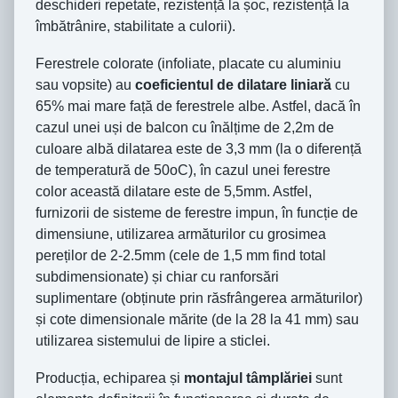
deschideri repetate, rezistență la șoc, rezistență la
îmbătrânire, stabilitate a culorii).
Ferestrele colorate (infoliate, placate cu aluminiu
sau vopsite) au
coeficientul de dilatare liniară
cu
65% mai mare față de ferestrele albe. Astfel, dacă în
cazul unei uși de balcon cu înălțime de 2,2m de
culoare albă dilatarea este de 3,3 mm (la o diferență
de temperatură de 50oC), în cazul unei ferestre
color această dilatare este de 5,5mm. Astfel,
furnizorii de sisteme de ferestre impun, în funcție de
dimensiune, utilizarea armăturilor cu grosimea
pereților de 2-2.5mm (cele de 1,5 mm find total
subdimensionate) și chiar cu ranforsări
suplimentare (obținute prin răsfrângerea armăturilor)
și cote dimensionale mărite (de la 28 la 41 mm) sau
utilizarea sistemului de lipire a sticlei.
Producția, echiparea și
montajul tâmplăriei
sunt