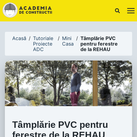
!-- Canonical URL -->
Acasă
/
Tutoriale
/
Mini
/
Tâmplărie PVC
Proiecte
Casa
pentru ferestre
ADC
de la REHAU
Tâmplărie PVC pentru
ferestre de la REHAU