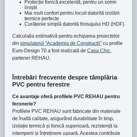
Protecție fonică excelentă, pentru un somn
liniștit
Mai mult confort pentru locuit datorită izolării
termice perfecte
Curățenie simplă datorită finisajului HD (HDF)
Calculația estimativă pentru echiparea proiectelor
din
simulatorul ”Academia de Constructii”
cu profile
Euro-Design 70 a fost realizată de
Casa Chic
,
partener REHAU.
Întrebări frecvente despre tâmplăria
PVC pentru ferestre
Ce avantaje oferă profilele PVC REHAU pentru
feronerie?
Profilele PVC REHAU sunt fabricate din materiale
de înaltă calitate, asigurând durabilitate în timp,
izolație termică și fonică superioară, rezistență la
intemperii și întreținere ușoară. Acestea contribuie