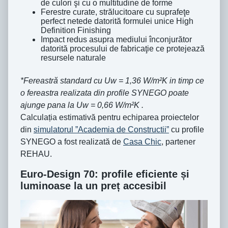
de culori şi cu o multitudine de forme
Ferestre curate, strălucitoare cu suprafeţe
perfect netede datorită formulei unice High
Definition Finishing
Impact redus asupra mediului înconjurător
datorită procesului de fabricaţie ce protejează
resursele naturale
*Fereastră standard cu Uw = 1,36 W/m²K in timp ce
o fereastra realizata din profile SYNEGO poate
ajunge pana la Uw = 0,66 W/m²K .
Calculația estimativă pentru echiparea proiectelor
din
simulatorul ”Academia de Constructii”
cu profile
SYNEGO a fost realizată de
Casa Chic
, partener
REHAU.
Euro‑Design 70: profile eficiente și
luminoase la un preț accesibil