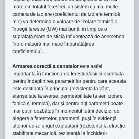
mare din totalul ferestrei, un sistem cu mai multe
camera de izolare (coeficientul de izolare termică
mic) va determina o valoare de izolare termică a
întregii ferestre (UW) mai bună, în timp ce o
suprafață mare de sticlă influențează de asemenea
într-o măsură mai mare îmbunătățirea
coeficientului.
Armarea corectă a canatelor
este astfel
importantă în funcționarea ferestrei/ușii și esențială
pentru îndeplinirea parametrilor pentru care aceasta
este destinată în principal (rezistență la vânt,
etanșeitate la averse, permeabilitate la aer, izolare
fonică și termică), dar și pentru alți parametri poate
mai puțin dezbătuți în momentul luării deciziei de
alegere a ferestrelor, parametrii puși în evidență
ulterior de-a-lungul exploatării (rezistență la efracție,
stabilitate mecanică, rezistență la închideri-