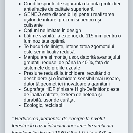
Condiții sporite de siguranță datorită protecției
antiefracție de calitate superioară
GENEO este disponibil şi pentru realizarea
uşilor de intrare, precum și pentru uşi
culisante
Opțiuni nelimitate în design
Lăţime vizibilă, la exterior, de 115 mm pentru o
luminozitate optimă
Te bucuri de liniște, intensitatea zgomotului
este semnificativ redusă
Manipulare şi montaj uşor, datorită avantajului
greutaţii reduse, de până la 40 %, faţă de
sistemele de profile uzuale
Presiune redusă la închidere, rezultând o
deschidere şi o închidere sensibil mai uşoare,
datorită geometriei inovatoare a garniturii
Suprafaţa HDF (finisare High-Definition): este
de înaltă calitate, extrem de netedă şi
durabilă, usor de curăţat
Ecologic, reciclabil
* Reducerea pierderilor de energie la nivelul
ferestrei în cazul înlocuirii unor ferestre vechi din
lemn/plastic din anii 1980 (Uf = 1,9, Ug = 3,0) cu