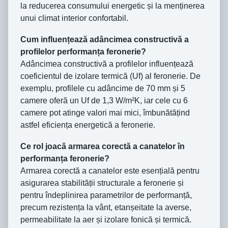
la reducerea consumului energetic și la menținerea
unui climat interior confortabil.
Cum influențează adâncimea constructivă a
profilelor performanța feronerie?
Adâncimea constructivă a profilelor influențează
coeficientul de izolare termică (Uf) al feronerie. De
exemplu, profilele cu adâncime de 70 mm și 5
camere oferă un Uf de 1,3 W/m²K, iar cele cu 6
camere pot atinge valori mai mici, îmbunătățind
astfel eficiența energetică a feronerie.
Ce rol joacă armarea corectă a canatelor în
performanța feronerie?
Armarea corectă a canatelor este esențială pentru
asigurarea stabilității structurale a feronerie și
pentru îndeplinirea parametrilor de performanță,
precum rezistența la vânt, etanșeitate la averse,
permeabilitate la aer și izolare fonică și termică.