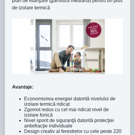
plan de etanşare (garnitură mediană) pentru un plus
de izolare termică
Avantaje:
Economisirea energiei datorită nivelului de
izolare termică ridicat
Zgomot redus cu cel mai ridicat nivel de
izolare fonică
Nivel sporit de siguranţă datorită protecţiei
antiefracţie individuale
Design creativ al ferestrelor cu cele peste 220