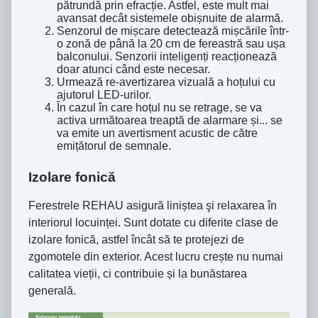
pătrundă prin efracție. Astfel, este mult mai
avansat decât sistemele obișnuite de alarmă.
Senzorul de mișcare detectează mișcările într-
o zonă de până la 20 cm de fereastră sau ușa
balconului. Senzorii inteligenți reacționează
doar atunci când este necesar.
Urmează re-avertizarea vizuală a hoțului cu
ajutorul LED-urilor.
În cazul în care hoțul nu se retrage, se va
activa următoarea treaptă de alarmare și... se
va emite un avertisment acustic de către
emițătorul de semnale.
Izolare fonică
Ferestrele REHAU asigură liniștea şi relaxarea în
interiorul locuinței. Sunt dotate cu diferite clase de
izolare fonică, astfel încât să te protejezi de
zgomotele din exterior. Acest lucru crește nu numai
calitatea vieții, ci contribuie și la bunăstarea
generală.