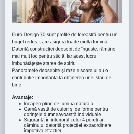
Euro‑Design 70 sunt profile de fereastră pentru un
buget redus, care asigură foarte multă lumină.
Datorită construcției deosebit de înguste, rămâne
mai mult loc pentru sticlă. Iar acest lucru
îmbunătățește starea de spirit.
Panoramele deosebite și razele soarelui au o
contribuție importantă la obținerea unei stări de
bine.
Avantaje:
Încăperi pline de lumină naturală
Gamă vastă de culori și de forme pentru
dorințele dumneavoastră individuale
Siguranță în interiorul celor 4 pereți ai
căminului datorită protecției extraordinare
împotriva efracției