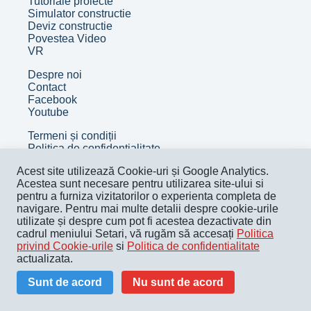
Tutoriale proiecte
Simulator constructie
Deviz constructie
Povestea Video
VR
Despre noi
Contact
Facebook
Youtube
Termeni și condiții
Politica de confidențialitate
Politica de cookie
Acest site utilizează Cookie-uri și Google Analytics.
Pentru companii
Acestea sunt necesare pentru utilizarea site-ului si
pentru a furniza vizitatorilor o experienta completa de
© Copyright Academia de Construcții - 2024
navigare. Pentru mai multe detalii despre cookie-urile
utilizate și despre cum pot fi acestea dezactivate din
cadrul meniului Setari, vă rugăm să accesați
Politica
privind Cookie-urile
si
Politica de confidentialitate
actualizata.
Sunt de acord
Nu sunt de acord