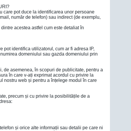
URI?
au care pot duce la identificarea unor persoane
mail, număr de telefon) sau indirect (de exemplu,
dintre acestea astfel cum este detaliat în
pot identifica utilizatorul, cum ar fi adresa IP,
 denumirea domeniului sau gazda domeniului prin
și, de asemenea, în scopuri de publicitate, pentru a
ura în care v-ați exprimat acordul cu privire la
-ul nostru web și pentru a înțelege modul în care
te, precum și cu privire la posibilitățile de a
adresa:
on și orice alte informații sau detalii pe care ni