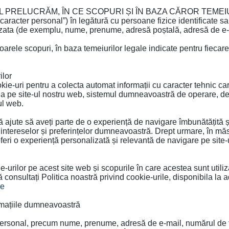
 PRELUCRĂM, ÎN CE SCOPURI ȘI ÎN BAZA CĂROR TEMEI
caracter personal”) în legătură cu persoane fizice identificate s
 vizata (de exemplu, nume, prenume, adresă poștală, adresă de e-
rele scopuri, în baza temeiurilor legale indicate pentru fiecare 
ilor
kie-uri pentru a colecta automat informații cu caracter tehnic care 
area pe site-ul nostru web, sistemul dumneavoastră de operare,
ul web.
ă vă ajute să aveți parte de o experiență de navigare îmbunătățită 
t intereselor și preferințelor dumneavoastră. Drept urmare, în măs
ă oferi o experiență personalizată și relevantă de navigare pe site
-urilor pe acest site web și scopurile în care acestea sunt utiliza
 consultați Politica noastră privind cookie-urile, disponibila la 
ie
lamațiile dumneavoastră
sonal, precum nume, prenume, adresă de e-mail, numărul de telef