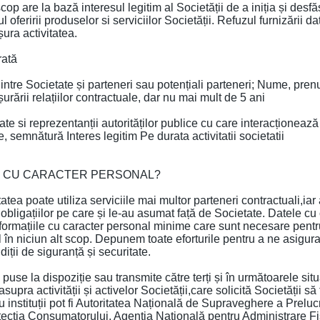
are la bază interesul legitim al Societății de a iniția și desfășu
tul oferirii produselor si serviciilor Societății. Refuzul furnizării
ura activitatea.
rată
 dintre Societate și parteneri sau potențiali parteneri; Nume, pr
rării relațiilor contractuale, dar nu mai mult de 5 ani
tate si reprezentanții autorităților publice cu care interacționea
 semnătură Interes legitim Pe durata activitatii societatii
Ă CU CARACTER PERSONAL?
tea poate utiliza serviciile mai multor parteneri contractuali,iar
le obligațiilor pe care și le-au asumat față de Societate. Datele 
nformațiile cu caracter personal minime care sunt necesare pentru 
 în niciun alt scop. Depunem toate eforturile pentru a ne asigura
ții de siguranță și securitate.
se la dispoziție sau transmite către terți și în următoarele situații
pra activității și activelor Societății,care solicită Societății să f
u instituții pot fi Autoritatea Națională de Supraveghere a Preluc
otecția Consumatorului, Agenția Națională pentru Administrare Fis