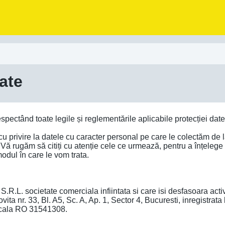
tate
pectând toate legile și reglementările aplicabile protecției dat
 cu privire la datele cu caracter personal pe care le colectăm de
. Vă rugăm să citiți cu atenție cele ce urmează, pentru a înțelege
odul în care le vom trata.
. societate comerciala infiintata si care isi desfasoara activ
ita nr. 33, Bl. A5, Sc. A, Ap. 1, Sector 4, Bucuresti, inregistrat
iscala RO 31541308.