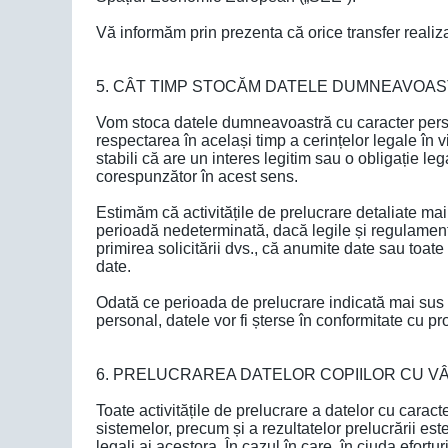
Vă informăm prin prezenta că orice transfer reali
5. CÂT TIMP STOCĂM DATELE DUMNEAVOA
Vom stoca datele dumneavoastră cu caracter perso
respectarea în același timp a cerințelor legale în 
stabili că are un interes legitim sau o obligație l
corespunzător în acest sens.
Estimăm că activitățile de prelucrare detaliate mai
perioadă nedeterminată, dacă legile și regulamente
primirea solicitării dvs., că anumite date sau toat
date.
Odată ce perioada de prelucrare indicată mai sus 
personal, datele vor fi șterse în conformitate cu 
6. PRELUCRAREA DATELOR COPIILOR CU VÂ
Toate activitățile de prelucrare a datelor cu carac
sistemelor, precum și a rezultatelor prelucrării est
legali ai acestora. În cazul în care, în ciuda efort