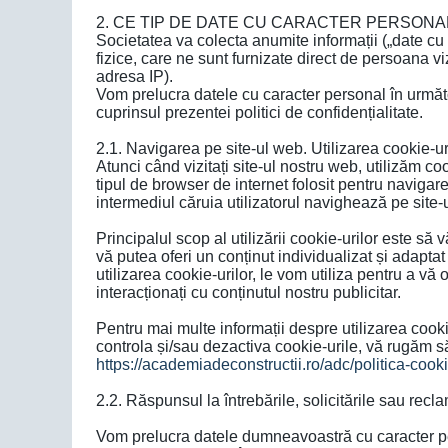
2. CE TIP DE DATE CU CARACTER PERSONAL
Societatea va colecta anumite informații („date cu 
fizice, care ne sunt furnizate direct de persoana
adresa IP).
Vom prelucra datele cu caracter personal în următoa
cuprinsul prezentei politici de confidențialitate.
2.1. Navigarea pe site-ul web. Utilizarea cookie-ur
Atunci când vizitați site-ul nostru web, utilizăm coo
tipul de browser de internet folosit pentru navig
intermediul căruia utilizatorul navighează pe site-
Principalul scop al utilizării cookie-urilor este s
vă putea oferi un conținut individualizat și adapta
utilizarea cookie-urilor, le vom utiliza pentru a v
interacționați cu conținutul nostru publicitar.
Pentru mai multe informații despre utilizarea cookie
controla și/sau dezactiva cookie-urile, vă rugăm să
https://academiadeconstructii.ro/adc/politica-cook
2.2. Răspunsul la întrebările, solicitările sau rec
Vom prelucra datele dumneavoastră cu caracter per