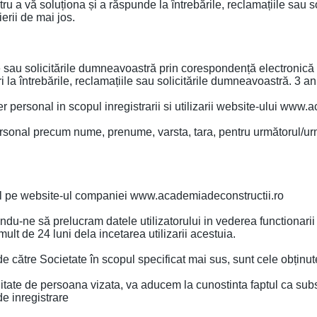
tru a vă soluționa și a răspunde la întrebările, reclamațiile sau 
erii de mai jos.
ile sau solicitările dumneavoastră prin corespondență electronică
la întrebările, reclamațiile sau solicitările dumneavoastră. 3 ani 
 personal in scopul inregistrarii si utilizarii website-ului www.
sonal precum nume, prenume, varsta, tara, pentru următorul/urmă
ibil pe website-ul companiei www.academiadeconstructii.ro
du-ne să prelucram datele utilizatorului in vederea functionarii p
mult de 24 luni dela incetarea utilizarii acestuia.
de către Societate în scopul specificat mai sus, sunt cele obținut
litate de persoana vizata, va aducem la cunostinta faptul ca s
de inregistrare