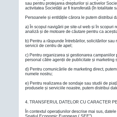
sau pentru protejarea drepturilor și activelor Societ
activitatea Societății ar fi transferată (în totalitate
Persoanele și entitățile cărora le putem distribui 
a) În scopul navigării pe site-ul web și în scopuri r
analiză și de motoare de căutare pentru ca aceștia 
b) Pentru a răspunde întrebărilor, solicitărilor sa
servicii de centru de apel;
c) Pentru organizarea și gestionarea campaniilor 
personal către agenții de publicitate și marketing 
d) Pentru comunicările de marketing direct, putem 
numele nostru;
e) Pentru realizarea de sondaje sau studii de piață,
produsele și serviciile noastre, putem distribui dat
4. TRANSFERUL DATELOR CU CARACTER PE
În contextul operațiunilor descrise mai sus, datel
Spațiul Economic European („SEE”).