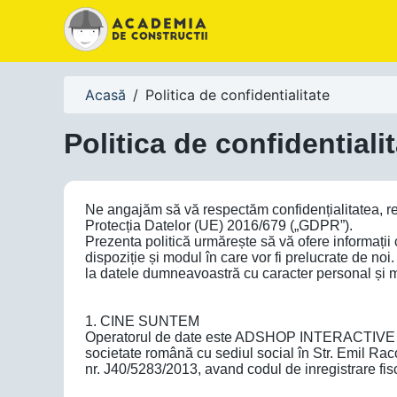
Acasă
/
Politica de confidentialitate
Politica de confidentiali
Ne angajăm să vă respectăm confidențialitatea, res
Protecția Datelor (UE) 2016/679 („GDPR”).
Prezenta politică urmărește să vă ofere informații
dispoziție și modul în care vor fi prelucrate de noi
la datele dumneavoastră cu caracter personal și m
1. CINE SUNTEM
Operatorul de date este ADSHOP INTERACTIVE S.R.L
societate română cu sediul social în Str. Emil Racov
nr. J40/5283/2013, avand codul de inregistrare f