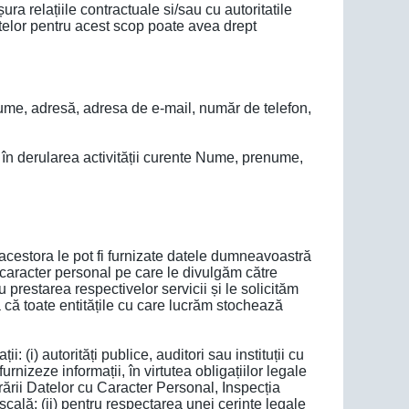
ra relațiile contractuale si/sau cu autoritatile
 datelor pentru acest scop poate avea drept
enume, adresă, adresa de e-mail, număr de telefon,
ză în derularea activității curente Nume, prenume,
 acestora le pot fi furnizate datele dumneavoastră
cu caracter personal pe care le divulgăm către
prestarea respectivelor servicii și le solicităm
 că toate entitățile cu care lucrăm stochează
: (i) autorități publice, auditori sau instituții cu
urnizeze informații, în virtutea obligațiilor legale
rării Datelor cu Caracter Personal, Inspecția
cală; (ii) pentru respectarea unei cerințe legale