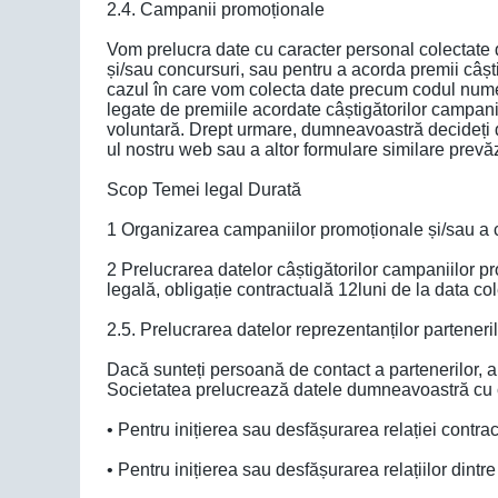
2.4. Campanii promoționale
Vom prelucra date cu caracter personal colectate 
și/sau concursuri, sau pentru a acorda premii câșt
cazul în care vom colecta date precum codul numeri
legate de premiile acordate câștigătorilor campani
voluntară. Drept urmare, dumneavoastră decideți d
ul nostru web sau a altor formulare similare prev
Scop Temei legal Durată
1 Organizarea campaniilor promoționale și/sau a con
2 Prelucrarea datelor câștigătorilor campaniilor pr
legală, obligație contractuală 12luni de la data col
2.5. Prelucrarea datelor reprezentanților parteneril
Dacă sunteți persoană de contact a partenerilor, a 
Societatea prelucrează datele dumneavoastră cu c
• Pentru inițierea sau desfășurarea relației contrac
• Pentru inițierea sau desfășurarea relațiilor dintre