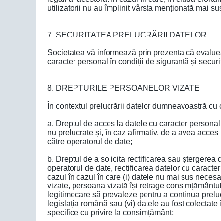
utilizatorii nu au împlinit vârsta menționată mai su
7. SECURITATEA PRELUCRĂRII DATELOR
Societatea vă informează prin prezenta că evaluea
caracter personal în condiții de siguranță și securi
8. DREPTURILE PERSOANELOR VIZATE
În contextul prelucrării datelor dumneavoastră cu 
a. Dreptul de acces la datele cu caracter personal
nu prelucrate și, în caz afirmativ, de a avea acces 
către operatorul de date;
b. Dreptul de a solicita rectificarea sau ștergerea 
operatorul de date, rectificarea datelor cu carac
cazul în cazul în care (i) datele nu mai sus necesar
vizate, persoana vizată își retrage consimțământul ș
legitimecare să prevaleze pentru a continua preluc
legislația română sau (vi) datele au fost colectate î
specifice cu privire la consimțământ;