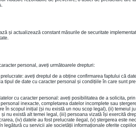
s.
ză și actualizează constant măsurile de securitate implementate
tate.
caracter personal, aveți următoarele drepturi:
 prelucrate: aveți dreptul de a obține confirmarea faptului că d
la tipul de date cu caracter personal și condițiile în care sunt pr
datelor cu caracter personal: aveți posibilitatea de a solicita, pr
ter personal inexacte, completarea datelor incomplete sau șterge
e în scopul inițial (și nu există un nou scop legal), (ii) temeiul 
i nu există alt temei legal, (iii) persoana vizată își exercită dr
rarea, (iv) datele au fost prelucrate ilegal, (v) ștergerea este 
n legătură cu servicii ale societății informaționale oferite copiil