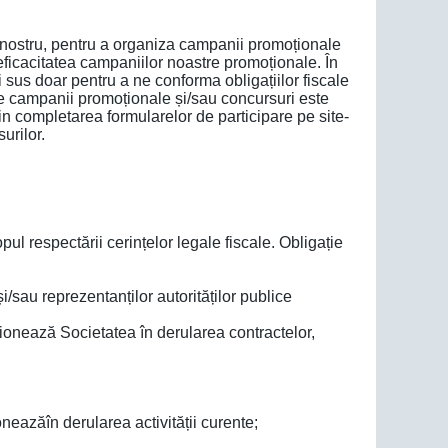
l nostru, pentru a organiza campanii promoționale
eficacitatea campaniilor noastre promoționale. În
 sus doar pentru a ne conforma obligațiilor fiscale
de campanii promoționale și/sau concursuri este
n completarea formularelor de participare pe site-
urilor.
ul respectării cerințelor legale fiscale. Obligație
i/sau reprezentanților autorităților publice
cționează Societatea în derularea contractelor,
ioneazăîn derularea activității curente;