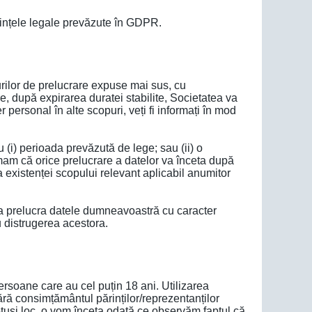
rințele legale prevăzute în GDPR.
ilor de prelucrare expuse mai sus, cu
e, după expirarea duratei stabilite, Societatea va
 personal în alte scopuri, veți fi informați în mod
 (i) perioada prevăzută de lege; sau (ii) o
mam că orice prelucrare a datelor va înceta după
a existenței scopului relevant aplicabil anumitor
 a prelucra datele dumneavoastră cu caracter
u distrugerea acestora.
persoane care au cel puțin 18 ani. Utilizarea
 fără consimțământul părinților/reprezentanților
 totuși loc, o vom înceta odată ce observăm faptul că