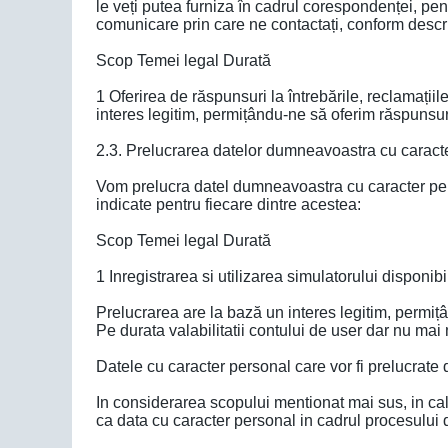
le veți putea furniza în cadrul corespondenței, pen
comunicare prin care ne contactați, conform descri
Scop Temei legal Durată
1 Oferirea de răspunsuri la întrebările, reclamați
interes legitim, permițându-ne să oferim răspunsuri 
2.3. Prelucrarea datelor dumneavoastra cu caracter
Vom prelucra datel dumneavoastra cu caracter per
indicate pentru fiecare dintre acestea:
Scop Temei legal Durată
1 Inregistrarea si utilizarea simulatorului dispon
Prelucrarea are la bază un interes legitim, permițân
Pe durata valabilitatii contului de user dar nu mai 
Datele cu caracter personal care vor fi prelucrate 
In considerarea scopului mentionat mai sus, in ca
ca data cu caracter personal in cadrul procesului 