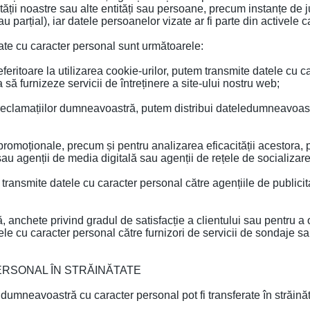
ății noastre sau alte entități sau persoane, precum instanțe de jud
 sau parțial), iar datele persoanelor vizate ar fi parte din activele 
date cu caracter personal sunt următoarele:
eferitoare la utilizarea cookie-urilor, putem transmite datele cu c
să furnizeze servicii de întreținere a site-ului nostru web;
u reclamațiilor dumneavoastră, putem distribui dateledumneavoastr
promoționale, precum și pentru analizarea eficacității acestora,
sau agenții de media digitală sau agenții de rețele de socializare
transmite datele cu caracter personal către agențiile de publici
 anchete privind gradul de satisfacție a clientului sau pentru a ob
ele cu caracter personal către furnizori de servicii de sondaje sau
RSONAL ÎN STRĂINĂTATE
e dumneavoastră cu caracter personal pot fi transferate în străi