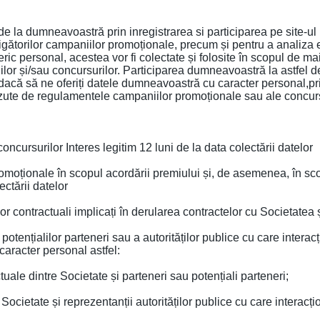
de la dumneavoastră prin inregistrarea si participarea pe site-u
igătorilor campaniilor promoționale, precum și pentru a analiza 
c personal, acestea vor fi colectate și folosite în scopul de mai
ilor și/sau concursurilor. Participarea dumneavoastră la astfel 
acă să ne oferiți datele dumneavoastră cu caracter personal,pri
ăzute de regulamentele campaniilor promoționale sau ale concurs
cursurilor Interes legitim 12 luni de la data colectării datelor
omoționale în scopul acordării premiului și, de asemenea, în scop
ectării datelor
or contractuali implicați în derularea contractelor cu Societatea ș
potențialilor parteneri sau a autorităților publice cu care intera
aracter personal astfel:
tuale dintre Societate și parteneri sau potențiali parteneri;
 Societate și reprezentanții autorităților publice cu care interacț