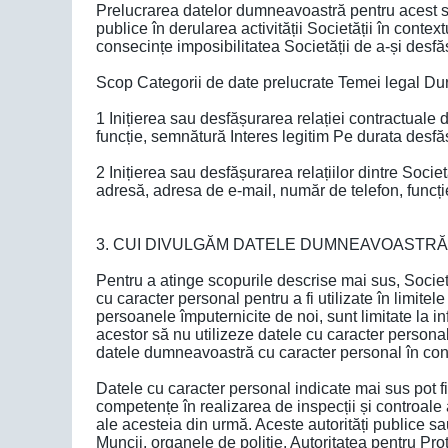
Prelucrarea datelor dumneavoastră pentru acest scop 
publice în derularea activității Societății în contex
consecințe imposibilitatea Societății de a-și desfăș
Scop Categorii de date prelucrate Temei legal Du
1 Inițierea sau desfășurarea relației contractuale
funcție, semnătură Interes legitim Pe durata desfășu
2 Inițierea sau desfășurarea relațiilor dintre Socie
adresă, adresa de e-mail, număr de telefon, funcție,
3. CUI DIVULGĂM DATELE DUMNEAVOASTR
Pentru a atinge scopurile descrise mai sus, Societa
cu caracter personal pentru a fi utilizate în limite
persoanele împuternicite de noi, sunt limitate la i
acestor să nu utilizeze datele cu caracter personal
datele dumneavoastră cu caracter personal în condi
Datele cu caracter personal indicate mai sus pot fi pu
competențe în realizarea de inspecții și controale asu
ale acesteia din urmă. Aceste autorități publice sa
Muncii, organele de poliție, Autoritatea pentru Pr