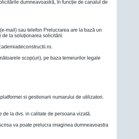
solicitările dumneavoastră, în funcție de canalul de
 (e-mail) sau telefon Prelucrarea are la bază un
de la soluționarea solicitării
academiadeconstructii.ro.
toarele scop(uri), pe baza temeiurilor legale
latformei si gestionarii numarului de utilizatori.
e de la dvs. in calitate de persoana vizată.
ubscrisa va poate prelucra imaginea dumneavoastra