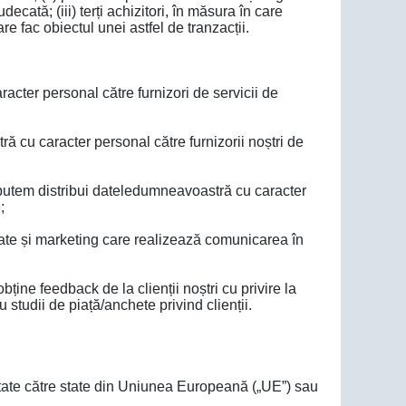
ecată; (iii) terți achizitori, în măsura în care
care fac obiectul unei astfel de tranzacții.
aracter personal către furnizori de servicii de
ă cu caracter personal către furnizorii noștri de
 putem distribui dateledumneavoastră cu caracter
;
tate și marketing care realizează comunicarea în
ține feedback de la clienții noștri cu privire la
 studii de piață/anchete privind clienții.
nătate către state din Uniunea Europeană („UE”) sau