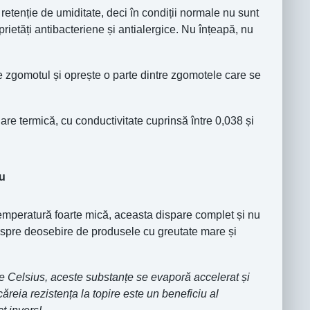
etenție de umiditate, deci în condiții normale nu sunt
rietăți antibacteriene și antialergice. Nu înțeapă, nu
zgomotul și oprește o parte dintre zgomotele care se
are termică, cu conductivitate cuprinsă între 0,038 și
iu
emperatură foarte mică, aceasta dispare complet și nu
i, spre deosebire de produsele cu greutate mare și
e Celsius, aceste substanțe se evaporă accelerat și
ăreia rezistența la topire este un beneficiu al