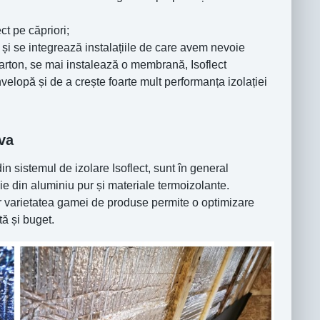
t pe căpriori;
 și se integrează instalațiile de care avem nevoie
-carton, se mai instalează o membrană, Isoflect
nvelopă și de a crește foarte mult performanța izolației
va
din sistemul de izolare Isoflect, sunt în general
ie din aluminiu pur și materiale termoizolante.
 iar varietatea gamei de produse permite o optimizare
tă și buget.