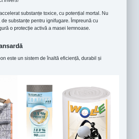
t invers!
accelerat substanțe toxice, cu potențial mortal. Nu
a de substanțe pentru ignifugare. Împreună cu
ură o protecție activă a masei lemnoase.
mansardă
on este un sistem de înaltă eficiență, durabil și