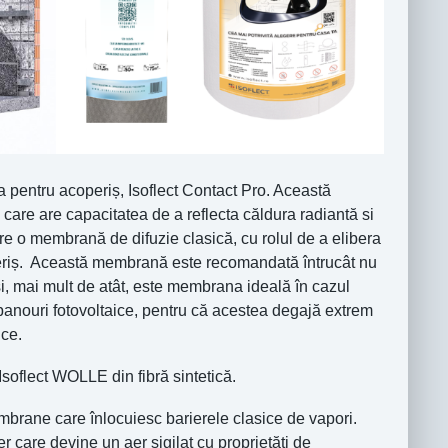
a pentru acoperiș, Isoflect Contact Pro. Această
 care are capacitatea de a reflecta căldura radiantă si
are o membrană de difuzie clasică, cu rolul de a elibera
coperiș. Această membrană este recomandată întrucât nu
 și, mai mult de atât, este membrana ideală în cazul
anouri fotovoltaice, pentru că acestea degajă extrem
ice.
e Isoflect WOLLE din fibră sintetică.
brane care înlocuiesc barierele clasice de vapori.
er care devine un aer sigilat cu proprietăți de