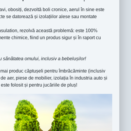
i, obosiți, dezvoltă boli cronice, aerul în sine este
te se datorează și izolațiilor alese sau montate
 Insulation, rezolvă această problemă: este 100%
ente chimice, fiind un produs sigur și în raport cu
u sănătatea omului, inclusiv a bebelușilor!
 mai produc căptușeli pentru îmbrăcăminte (inclusiv
e aer, piese de mobilier, izolația în industria auto și
te folosit și pentru jucăriile de pluș!