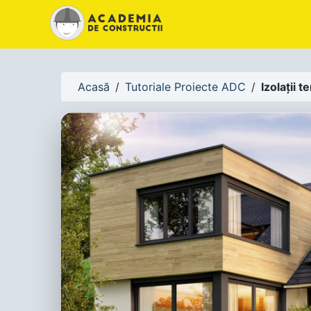
!-- Canonical URL -->
Acasă
/
Tutoriale Proiecte ADC
/
Izolații 