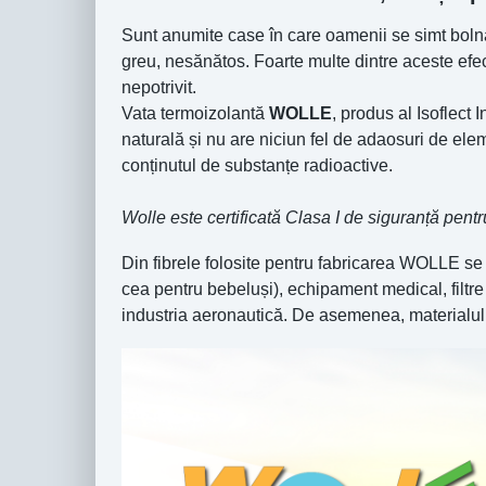
Sunt anumite case în care oamenii se simt bolnav
greu, nesănătos. Foarte multe dintre aceste efec
nepotrivit.
Vata termoizolantă
WOLLE
, produs al Isoflect
naturală și nu are niciun fel de adaosuri de elem
conținutul de substanțe radioactive.
Wolle este certificată Clasa I de siguranță pentr
Din fibrele folosite pentru fabricarea WOLLE se
cea pentru bebeluși), echipament medical, filtre d
industria aeronautică. De asemenea, materialul es