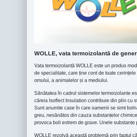
WOLLE, vata termoizolantă de gener
Vata termoizolantă WOLLE este un produs modern
de specialitate, care ține cont de toate cerințele
omului, a animalelor și a mediului.
Sănătatea în cadrul sistemelor termoizolante este
căreia Isoflect Insulation contribuie din plin cu s
Sunt anumite case în care oamenii se simt bolnav
greu, nesănătos din cauza substanțelor chimice
provoca boli extrem de grave. Unele substanțe po
WOLLE rezolvă această problemă prin faptul că 