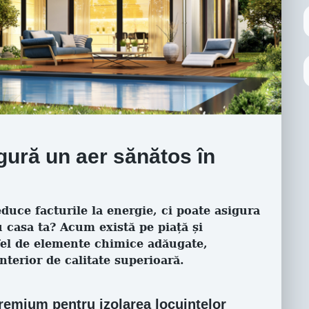
igură un aer sănătos în
educe facturile la energie, ci poate asigura
u casa ta? Acum există pe piață și
fel de elemente chimice adăugate,
terior de calitate superioară.
premium pentru izolarea locuințelor