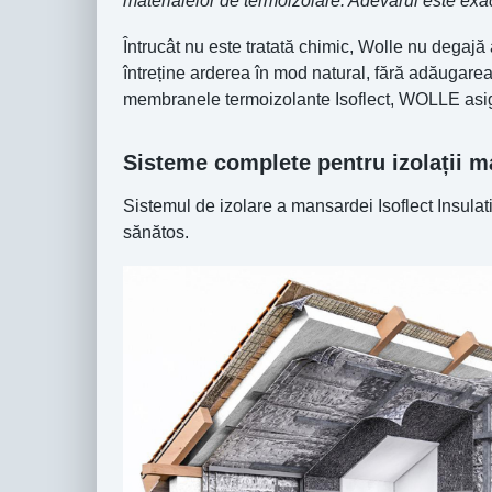
materialelor de termoizolare. Adevărul este exac
Întrucât nu este tratată chimic, Wolle nu degajă 
întreține arderea în mod natural, fără adăugare
membranele termoizolante Isoflect, WOLLE asig
Sisteme complete pentru izolații 
Sistemul de izolare a mansardei Isoflect Insulati
sănătos.