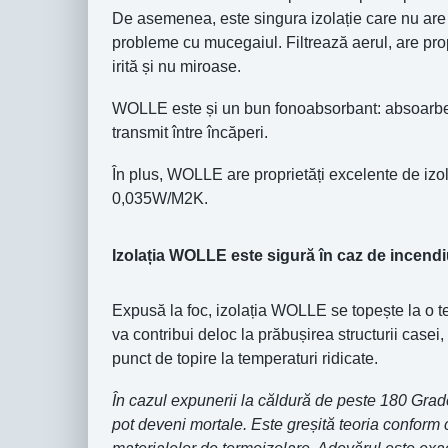
De asemenea, este singura izolație care nu are r
probleme cu mucegaiul. Filtrează aerul, are prop
irită și nu miroase.
WOLLE este și un bun fonoabsorbant: absoarbe 
transmit între încăperi.
În plus, WOLLE are proprietăți excelente de izol
0,035W/M2K.
Izolația WOLLE este sigură în caz de incend
Expusă la foc, izolația WOLLE se topește la o t
va contribui deloc la prăbușirea structurii case
punct de topire la temperaturi ridicate.
În cazul expunerii la căldură de peste 180 Grad
pot deveni mortale. Este greșită teoria conform c