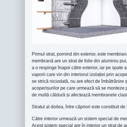
Primul strat, pornind din exterior, este membran
membrană are un strat de folie din aluminiu pur,
a o respinge înapoi către exterior, iar pe spate 
vaporii care vin din interiorul izolației prin a
se strică niciodată, nu are efect de îmbătrânire
acoperișurilor pe care urmează să se monteze p
de multă căldură și afectează membranele clas
Stratul al doilea, între căpriori este constituit d
Către interior urmează un sistem special de mem
Acest sistem special are în interior un strat de a