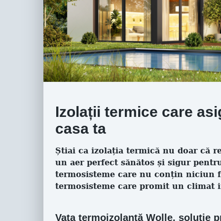
Izolații termice care as
casa ta
Știai ca izolația termică nu doar că r
un aer perfect sănătos și sigur pentr
termosisteme care nu conțin niciun 
termosisteme care promit un climat in
Vata termoizolantă Wolle, soluție 