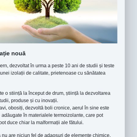
ație nouă
, dezvoltat în urma a peste 10 ani de studii și teste
 unei izolații de calitate, prietenoase cu sănătatea
 o stiință la început de drum, știință la dezvoltarea
tudii, produse și cu inovații.
i, obosiți, dezvoltă boli cronice, aerul în sine este
 adăugate în materialele termoizolante, care pot
t duce chiar la malformații ale fătului.
nu are niciun fel de adaosuri de elemente chimice.