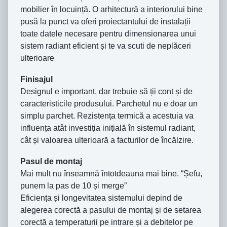
mobilier în locuință. O arhitectură a interiorului bine
pusă la punct va oferi proiectantului de instalații
toate datele necesare pentru dimensionarea unui
sistem radiant eficient și te va scuti de neplăceri
ulterioare
Finisajul
Designul e important, dar trebuie să ții cont și de
caracteristicile produsului. Parchetul nu e doar un
simplu parchet. Rezistența termică a acestuia va
influența atât investiția inițială în sistemul radiant,
cât și valoarea ulterioară a facturilor de încălzire.
Pasul de montaj
Mai mult nu înseamnă întotdeauna mai bine. “Șefu,
punem la pas de 10 și merge”
Eficiența și longevitatea sistemului depind de
alegerea corectă a pasului de montaj și de setarea
corectă a temperaturii pe intrare și a debitelor pe