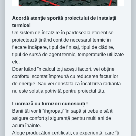
Acordă atenție sporită proiectului de instalații
termice!
Un sistem de încălzire în pardoseală eficient se
proiectează ținând cont de necesarul termic în
fiecare încăpere, tipul de finisaj, tipul de clădire,
tipul de sursă de agent termic, temperaturile utilizate
etc.
Doar luând în calcul toți acești factori, vei obține
confortul scontat împreună cu reducerea facturilor
de energie. Sau vei constata că încălzirea radiantă
nu este soluția potrivită pentru proiectul tău.
Lucrează cu furnizori cunoscuți !
Banii tăi vor fi “îngropați” în șapă și trebuie să îți
asigure confort și siguranță pentru mulți ani de
acum înainte.
Alege producători certificați, cu experiență, care îți