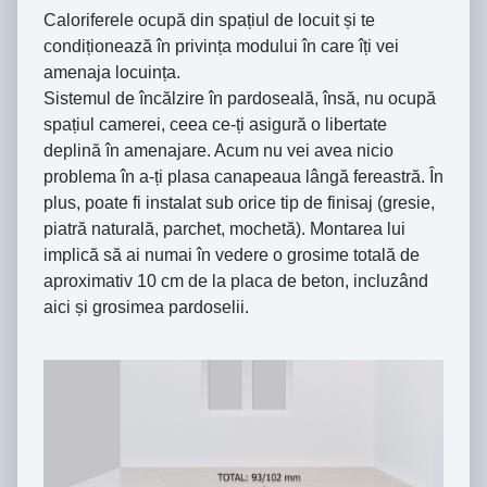
Caloriferele ocupă din spațiul de locuit și te
condiționează în privința modului în care îți vei
amenaja locuința.
Sistemul de încălzire în pardoseală, însă, nu ocupă
spațiul camerei, ceea ce-ți asigură o libertate
deplină în amenajare. Acum nu vei avea nicio
problema în a-ți plasa canapeaua lângă fereastră. În
plus, poate fi instalat sub orice tip de finisaj (gresie,
piatră naturală, parchet, mochetă). Montarea lui
implică să ai numai în vedere o grosime totală de
aproximativ 10 cm de la placa de beton, incluzând
aici și grosimea pardoselii.