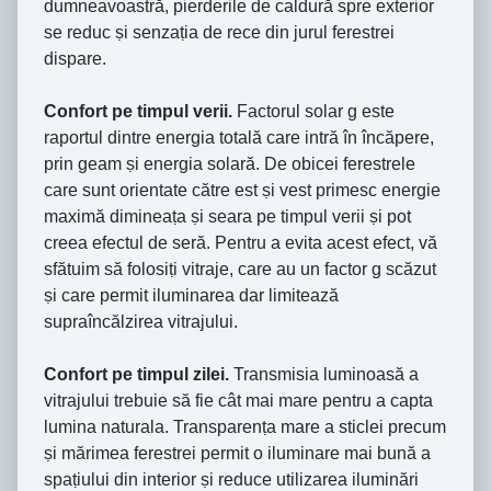
dumneavoastră, pierderile de caldură spre exterior
se reduc ṣi senzaṭia de rece din jurul ferestrei
dispare.
Confort pe timpul verii.
Factorul solar g este
raportul dintre energia totală care intră în încăpere,
prin geam ṣi energia solară. De obicei ferestrele
care sunt orientate către est ṣi vest primesc energie
maximă dimineaṭa ṣi seara pe timpul verii ṣi pot
creea efectul de seră. Pentru a evita acest efect, vă
sfătuim să folosiṭi vitraje, care au un factor g scăzut
ṣi care permit iluminarea dar limitează
supraîncălzirea vitrajului.
Confort pe timpul zilei.
Transmisia luminoasă a
vitrajului trebuie să fie cât mai mare pentru a capta
lumina naturala. Transparenṭa mare a sticlei precum
ṣi mărimea ferestrei permit o iluminare mai bună a
spaṭiului din interior ṣi reduce utilizarea iluminări