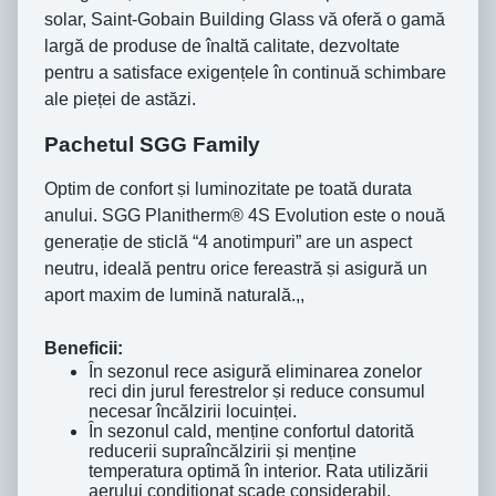
solar, Saint-Gobain Building Glass vă oferă o gamă
largă de produse de înaltă calitate, dezvoltate
pentru a satisface exigențele în continuă schimbare
ale pieței de astăzi.
Pachetul SGG Family
Optim de confort ṣi luminozitate pe toată durata
anului. SGG Planitherm® 4S Evolution este o nouă
generaṭie de sticlă “4 anotimpuri” are un aspect
neutru, ideală pentru orice fereastră ṣi asigură un
aport maxim de lumină naturală.,,
Beneficii:
Ȋn sezonul rece asigură eliminarea zonelor
reci din jurul ferestrelor ṣi reduce consumul
necesar încălzirii locuinṭei.
Ȋn sezonul cald, menṭine confortul datorită
reducerii supraîncălzirii ṣi menṭine
temperatura optimă în interior. Rata utilizării
aerului condiṭionat scade considerabil.