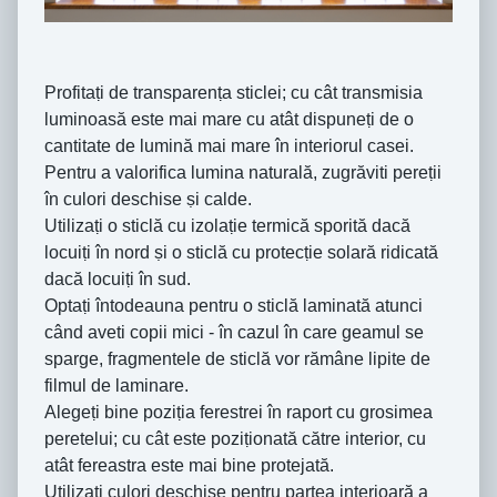
Profitaṭi de transparenṭa sticlei; cu cât transmisia
luminoasă este mai mare cu atât dispuneṭi de o
cantitate de lumină mai mare în interiorul casei.
Pentru a valorifica lumina naturală, zugrăviti pereṭii
în culori deschise ṣi calde.
Utilizaṭi o sticlă cu izolaṭie termică sporită dacă
locuiṭi în nord ṣi o sticlă cu protecṭie solară ridicată
dacă locuiṭi în sud.
Optaṭi întodeauna pentru o sticlă laminată atunci
când aveti copii mici - în cazul în care geamul se
sparge, fragmentele de sticlă vor rămâne lipite de
filmul de laminare.
Alegeṭi bine poziṭia ferestrei în raport cu grosimea
peretelui; cu cât este poziṭionată către interior, cu
atât fereastra este mai bine protejată.
Utilizaṭi culori deschise pentru partea interioară a