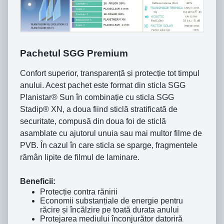
Pachetul SGG Premium
Confort superior, transparenṭă ṣi protecṭie tot timpul
anului. Acest pachet este format din sticla SGG
Planistar® Sun în combinaṭie cu sticla SGG
Stadip® XN, a doua fiind sticlă stratificată de
securitate, compusă din doua foi de sticlă
asamblate cu ajutorul unuia sau mai multor filme de
PVB. Ȋn cazul în care sticla se sparge, fragmentele
rămân lipite de filmul de laminare.
Beneficii:
Protecṭie contra rănirii
Economii substanṭiale de energie pentru
răcire ṣi încălzire pe toată durata anului
Protejarea mediului înconjurător datoriră