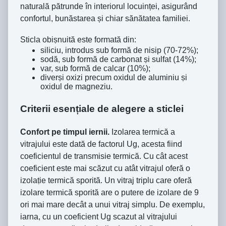
naturală pătrunde în interiorul locuinței, asigurând
confortul, bunăstarea și chiar sănătatea familiei.
Sticla obiṣnuită este formată din:
siliciu, introdus sub formă de nisip (70-72%);
sodă, sub formă de carbonat ṣi sulfat (14%);
var, sub formă de calcar (10%);
diverṣi oxizi precum oxidul de aluminiu ṣi
oxidul de magneziu.
Criterii esențiale de alegere a sticlei
Confort pe timpul iernii.
Izolarea termică a
vitrajului este dată de factorul Ug, acesta fiind
coeficientul de transmisie termică. Cu cât acest
coeficient este mai scăzut cu atât vitrajul oferă o
izolaṭie termică sporită. Un vitraj triplu care oferă
izolare termică sporită are o putere de izolare de 9
ori mai mare decât a unui vitraj simplu. De exemplu,
iarna, cu un coeficient Ug scazut al vitrajului