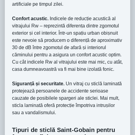
artificiale pe timpul zilei.
Confort acustic.
Indicele de reducṭie acustică al
vitrajului Rw – reprezintă diferenṭa dintre zgomotul
exterior ṣi cel interior. Ȋntr-un spaṭiu urban obiṣnuit
este nevoie să producem o diferenṭă de aproximativ
30 de dB între zgomotul de afară ṣi interiorul
căminului pentru a asigura un confort acustic optim.
Cu cât indicele Rw al vitrajului este mai mic, cu atât,
casa dumneavoastră va fi mai bine izolată fonic.
Siguranṭă ṣi securitate.
Un vitraj cu sticlă laminată
protejează persoanele de accidente serioase
cauzate de posibilele spargeri ale sticlei. Mai mult,
sticla laminată oferă protecṭie împotriva intruṣilor
sau a vandalismului.
Tipuri de sticlă Saint-Gobain pentru