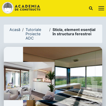
!-- Canonical URL -->
Acasă
/
Tutoriale
/
Sticla, element esențial
Proiecte
în structura ferestrei
ADC