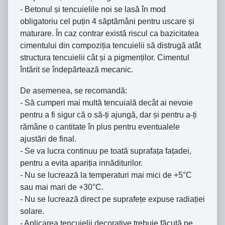
- Betonul și tencuielile noi se lasă în mod
obligatoriu cel puțin 4 săptămâni pentru uscare și
maturare. În caz contrar există riscul ca bazicitatea
cimentului din compoziția tencuielii să distrugă atât
structura tencuielii cât și a pigmenților. Cimentul
întărit se îndepărtează mecanic.
De asemenea, se recomandă:
- Să cumperi mai multă tencuială decât ai nevoie
pentru a fi sigur că o să-ți ajungă, dar și pentru a-ți
rămâne o cantitate în plus pentru eventualele
ajustări de final.
- Se va lucra continuu pe toată suprafața fațadei,
pentru a evita apariția innăditurilor.
- Nu se lucrează la temperaturi mai mici de +5°C
sau mai mari de +30°C.
- Nu se lucrează direct pe suprafețe expuse radiației
solare.
- Aplicarea tencuielii decorative trebuie făcută pe