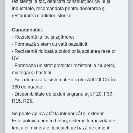
rezistență la foc, dedicată construcţiilor civile și
industriale, recomandată pentru decorarea şi
restaurarea clădirilor istorice.
Caracteristici:
- Rezistență la foc şi zgâriere;
- Formează sistem cu vată bazaltică;
- Rezistență ridicată a culorilor la acţiunea razelor
UV;
- Formează un strat protector rezistent la ciuperci,
mucegai și bacterii;
- Se colorează la sistemul Policolor ArtCOLOR în
180 de nuanțe;
- Disponibilitate de texturi și granulaţii: F20, F30,
R15, R25.
Se poate aplica atât la interior cât și exterior
Este potrivită pentru beton, sisteme termoizolante,
tencuieli minerale, tencuieli pe bază de ciment,