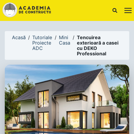
!-- Canonical URL -->
Acasă
/
Tutoriale
/
Mini
/
Tencuirea
Proiecte
Casa
exterioară a casei
ADC
cu DEKO
Professional