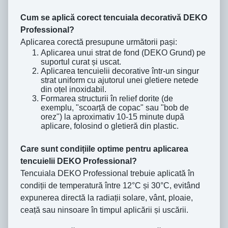
Cum se aplică corect tencuiala decorativă DEKO
Professional?
Aplicarea corectă presupune următorii pași:
Aplicarea unui strat de fond (DEKO Grund) pe
suportul curat și uscat.
Aplicarea tencuielii decorative într-un singur
strat uniform cu ajutorul unei gletiere netede
din oțel inoxidabil.
Formarea structurii în relief dorite (de
exemplu, "scoarță de copac" sau "bob de
orez") la aproximativ 10-15 minute după
aplicare, folosind o gletieră din plastic.
Care sunt condițiile optime pentru aplicarea
tencuielii DEKO Professional?
Tencuiala DEKO Professional trebuie aplicată în
condiții de temperatură între 12°C și 30°C, evitând
expunerea directă la radiații solare, vânt, ploaie,
ceață sau ninsoare în timpul aplicării și uscării.