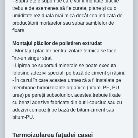
- Suprafețele suport pe care vor fi montate plăcile
trebuie de asemenea să fie curate, plane și cu o
umiditate reziduală mai mică decât cea indicată de
producătorii mortarelor sau subansamblelor de
fixare.
Montajul plăcilor de polistiren extrudat
- Montajul plăcilor pentru izolare termică se face
într-un singur strat.
- Lipirea pe suporturi minerale se poate executa
folosind adezivi speciali pe bază de ciment și rășini.
- În cazul în care acestea urmează a fi instalate pe
membrane hidroizolante organice (bitum, PE, PU,
uree) pe pereţii subsolurilor, acestea trebuie fixate
cu benzi adezive fabricate din butil-cauciuc sau cu
adezivi compoziți pe bază de bitum-ciment sau
bitum-PU.
Termoizolarea fațadei casei