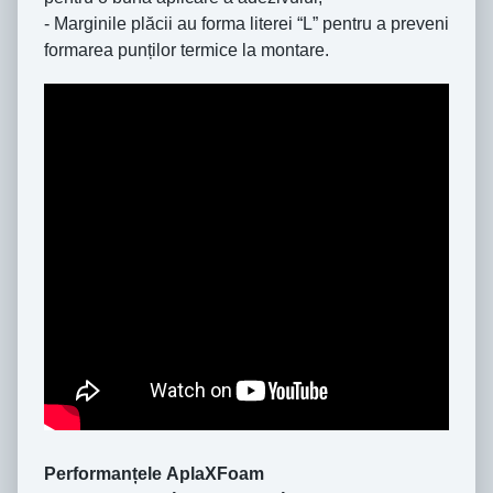
- Marginile plăcii au forma literei “L” pentru a preveni
formarea punților termice la montare.
Performanțele
AplaXFoam