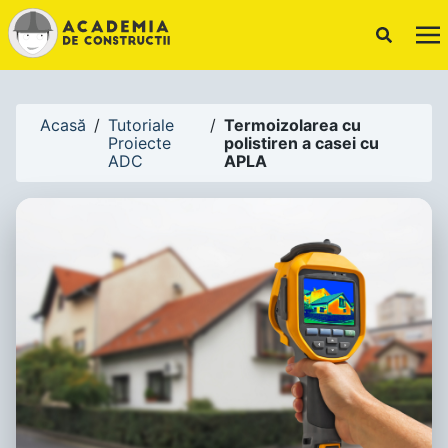
!-- Canonical URL -->
Acasă
/
Tutoriale
/
Termoizolarea cu
Proiecte
polistiren a casei cu
ADC
APLA