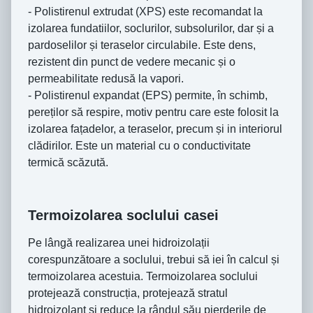
- Polistirenul extrudat (XPS) este recomandat la
izolarea fundatiilor, soclurilor, subsolurilor, dar și a
pardoselilor și teraselor circulabile. Este dens,
rezistent din punct de vedere mecanic și o
permeabilitate redusă la vapori.
- Polistirenul expandat (EPS) permite, în schimb,
pereților să respire, motiv pentru care este folosit la
izolarea fațadelor, a teraselor, precum și in interiorul
clădirilor. Este un material cu o conductivitate
termică scăzută.
Termoizolarea soclului casei
Pe lângă realizarea unei hidroizolații
corespunzătoare a soclului, trebui să iei în calcul și
termoizolarea acestuia. Termoizolarea soclului
protejează construcția, protejează stratul
hidroizolant și reduce la rândul său pierderile de