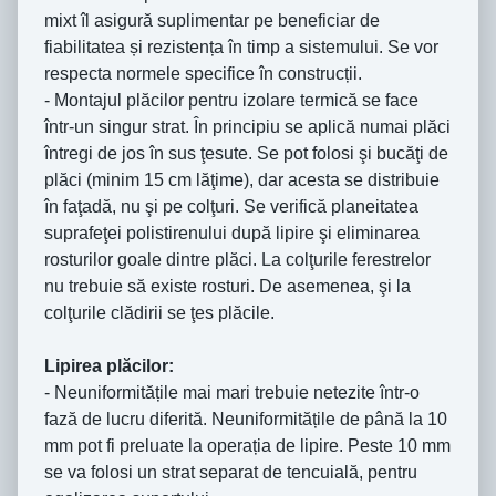
mixt îl asigură suplimentar pe beneficiar de
fiabilitatea și rezistența în timp a sistemului. Se vor
respecta normele specifice în construcții.
- Montajul plăcilor pentru izolare termică se face
într-un singur strat. În principiu se aplică numai plăci
întregi de jos în sus ţesute. Se pot folosi şi bucăţi de
plăci (minim 15 cm lăţime), dar acesta se distribuie
în faţadă, nu şi pe colţuri. Se verifică planeitatea
suprafeţei polistirenului după lipire şi eliminarea
rosturilor goale dintre plăci. La colţurile ferestrelor
nu trebuie să existe rosturi. De asemenea, şi la
colţurile clădirii se ţes plăcile.
Lipirea plăcilor:
- Neuniformitățile mai mari trebuie netezite într-o
fază de lucru diferită. Neuniformitățile de până la 10
mm pot fi preluate la operația de lipire. Peste 10 mm
se va folosi un strat separat de tencuială, pentru