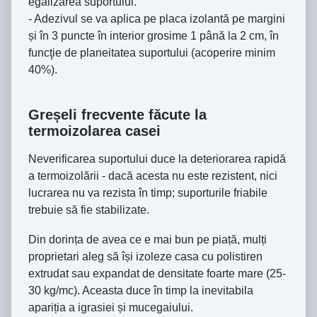
egalizarea suportului.
- Adezivul se va aplica pe placa izolantă pe margini
și în 3 puncte în interior grosime 1 până la 2 cm, în
funcţie de planeitatea suportului (acoperire minim
40%).
Greșeli frecvente făcute la
termoizolarea casei
Neverificarea suportului duce la deteriorarea rapidă
a termoizolării - dacă acesta nu este rezistent, nici
lucrarea nu va rezista în timp; suporturile friabile
trebuie să fie stabilizate.
Din dorința de avea ce e mai bun pe piață, mulți
proprietari aleg să își izoleze casa cu polistiren
extrudat sau expandat de densitate foarte mare (25-
30 kg/mc). Aceasta duce în timp la inevitabila
apariția a igrasiei și mucegaiului.