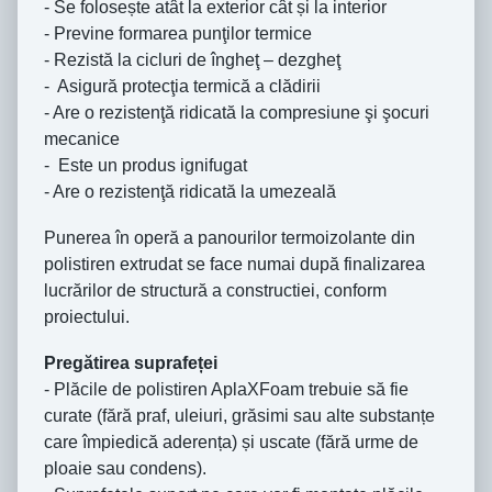
- Se folosește atât la exterior cât și la interior
- Previne formarea punţilor termice
- Rezistă la cicluri de îngheţ – dezgheţ
- Asigură protecţia termică a clădirii
- Are o rezistenţă ridicată la compresiune şi şocuri
mecanice
- Este un produs ignifugat
- Are o rezistenţă ridicată la umezeală
Punerea în operă a panourilor termoizolante din
polistiren extrudat se face numai după finalizarea
lucrărilor de structură a constructiei, conform
proiectului.
Pregătirea suprafeței
- Plăcile de polistiren AplaXFoam trebuie să fie
curate (fără praf, uleiuri, grăsimi sau alte substanțe
care împiedică aderența) și uscate (fără urme de
ploaie sau condens).