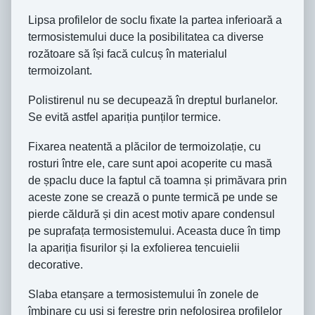
Lipsa profilelor de soclu fixate la partea inferioară a
termosistemului duce la posibilitatea ca diverse
rozătoare să își facă culcuș în materialul
termoizolant.
Polistirenul nu se decupează în dreptul burlanelor.
Se evită astfel apariția punților termice.
Fixarea neatentă a plăcilor de termoizolație, cu
rosturi între ele, care sunt apoi acoperite cu masă
de șpaclu duce la faptul că toamna și primăvara prin
aceste zone se crează o punte termică pe unde se
pierde căldură și din acest motiv apare condensul
pe suprafața termosistemului. Aceasta duce în timp
la apariția fisurilor și la exfolierea tencuielii
decorative.
Slaba etanșare a termosistemului în zonele de
îmbinare cu uși și ferestre prin nefolosirea profilelor