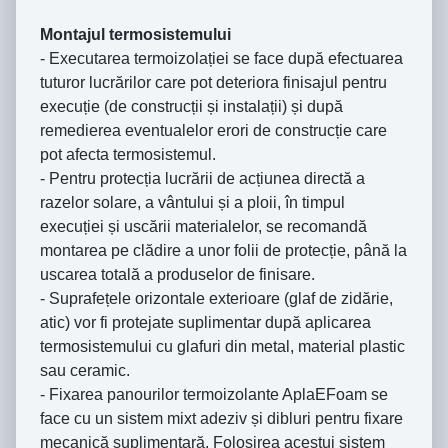
Montajul termosistemului
- Executarea termoizolației se face după efectuarea
tuturor lucrărilor care pot deteriora finisajul pentru
execuție (de construcții și instalații) și după
remedierea eventualelor erori de construcție care
pot afecta termosistemul.
- Pentru protecția lucrării de acțiunea directă a
razelor solare, a vântului și a ploii, în timpul
execuției și uscării materialelor, se recomandă
montarea pe clădire a unor folii de protecție, până la
uscarea totală a produselor de finisare.
- Suprafețele orizontale exterioare (glaf de zidărie,
atic) vor fi protejate suplimentar după aplicarea
termosistemului cu glafuri din metal, material plastic
sau ceramic.
- Fixarea panourilor termoizolante AplaEFoam se
face cu un sistem mixt adeziv și dibluri pentru fixare
mecanică suplimentară. Folosirea acestui sistem