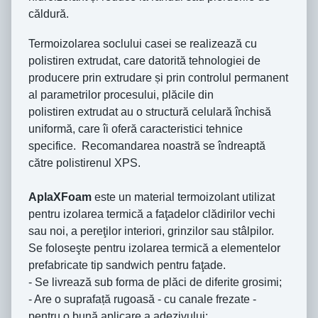
căldură.
Termoizolarea soclului casei se realizează cu
polistiren extrudat, care datorită tehnologiei de
producere prin extrudare și prin controlul permanent
al parametrilor procesului, plăcile din
polistiren extrudat au o structură celulară închisă
uniformă, care îi oferă caracteristici tehnice
specifice. Recomandarea noastră se îndreaptă
către polistirenul XPS.
AplaXFoam
este un material termoizolant utilizat
pentru izolarea termică a faţadelor clădirilor vechi
sau noi, a pereţilor interiori, grinzilor sau stâlpilor.
Se foloseşte pentru izolarea termică a elementelor
prefabricate tip sandwich pentru faţade.
- Se livrează sub forma de plăci de diferite grosimi;
- Are o suprafață rugoasă - cu canale frezate -
pentru o bună aplicare a adezivului;