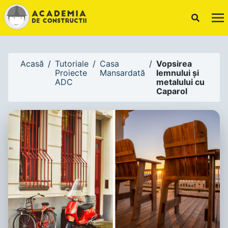
!-- Canonical URL -->
Acasă
/
Tutoriale
/
Casa
/
Vopsirea
Proiecte
Mansardată
lemnului și
ADC
metalului cu
Caparol