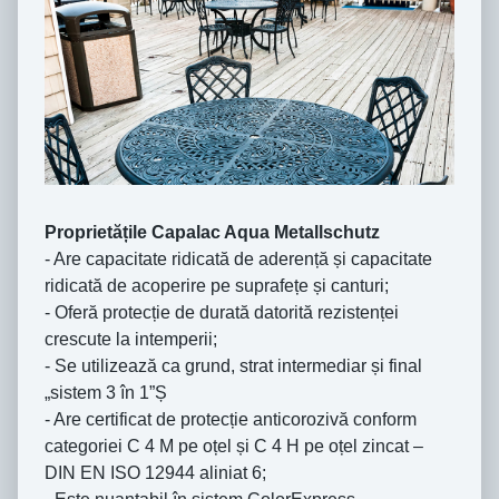
Proprietățile Capalac Aqua Metallschutz
- Are capacitate ridicată de aderență și capacitate
ridicată de acoperire pe suprafețe și canturi;
- Oferă protecție de durată datorită rezistenței
crescute la intemperii;
- Se utilizează ca grund, strat intermediar și final
„sistem 3 în 1”Ș
- Are certificat de protecție anticorozivă conform
categoriei C 4 M pe oțel și C 4 H pe oțel zincat –
DIN EN ISO 12944 aliniat 6;