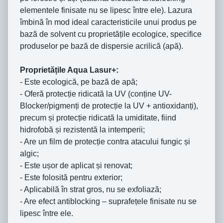
elementele finisate nu se lipesc între ele). Lazura
îmbină în mod ideal caracteristicile unui produs pe
bază de solvent cu proprietățile ecologice, specifice
produselor pe bază de dispersie acrilică (apă).
Proprietățile Aqua Lasur+:
- Este ecologică, pe bază de apă;
- Oferă protecție ridicată la UV (conține UV-
Blocker/pigmenți de protecție la UV + antioxidanți),
precum și protecție ridicată la umiditate, fiind
hidrofobă și rezistentă la intemperii;
- Are un film de protecție contra atacului fungic și
algic;
- Este ușor de aplicat și renovat;
- Este folosită pentru exterior;
- Aplicabilă în strat gros, nu se exfoliază;
- Are efect antiblocking – suprafețele finisate nu se
lipesc între ele.