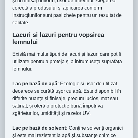
și un finisaj uniform, ușor de întreținut. Alegerea
corectă a produsului și aplicarea conform
instrucțiunilor sunt pași cheie pentru un rezultat de
calitate.
Lacuri si lazuri pentru vopsirea
lemnului
Există mai multe tipuri de lacuri și lazuri care pot fi
utilizate pentru a proteja și a înfrumuseța suprafața
lemnului:
Lac pe bază de apă:
Ecologic și ușor de utilizat,
deoarece se curăță ușor cu apă. Este disponibil în
diferite nuanțe și finisaje, precum lucios, mat sau
satinat, și oferă o protecție bună împotriva
zgârieturilor, umidității și razelor UV.
Lac pe bază de solvent:
Conține solvenți organici
și este mai rezistent la apă și substanțe chimice