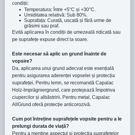
condiții:
Temperatura: Între +5°C și +30°C.
Umiditatea relativă: Sub 80%.
Suprafața: Curată, uscată și fără urme de
grăsimi sau praf.
Evită aplicarea în condiții de umezeală ridicată sau
pe suprafețe expuse direct la soare.
Este necesar să aplic un grund înainte de
vopsire?
Da, aplicarea unui grund adecvat este esențială
pentru asigurarea aderenței vopselei și protecția
suprafeței. Pentru lemn, se recomandă Capalac
Holz-Imprägniergrund, care protejează împotriva
ciupercilor și albăstririi. Pentru metal, Capalac
AllGrund oferă protecție anticorozivă.
Cum pot întreține suprafețele vopsite pentru a le
prelungi durata de viață?
Pentru a menține aspectul și protecția suprafețelor