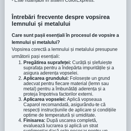
- Este nuanțabil în sistem ColorExpress.
Întrebări frecvente despre vopsirea
lemnului și metalului
Care sunt pașii esențiali în procesul de vopsire a
lemnului și metalului?
Vopsirea corectă a lemnului și metalului presupune
următorii pași esențiali:
Pregătirea suprafeței:
Curăță și șlefuiește
suprafața pentru a îndepărta impuritățile și a
asigura aderența vopselei.
Aplicarea grundului:
Folosește un grund
adecvat pentru fiecare material (lemn sau
metal) pentru a îmbunătăți aderența și a
proteja împotriva factorilor externi.
Aplicarea vopselei:
Aplică vopseaua
Caparol recomandată, asigurându-te că
respecți instrucțiunile de aplicare și condițiile
optime de temperatură și umiditate.
Finisarea:
După uscarea completă,
evaluează lucrarea și aplică un strat
suplimentar dacă este necesar pentru un