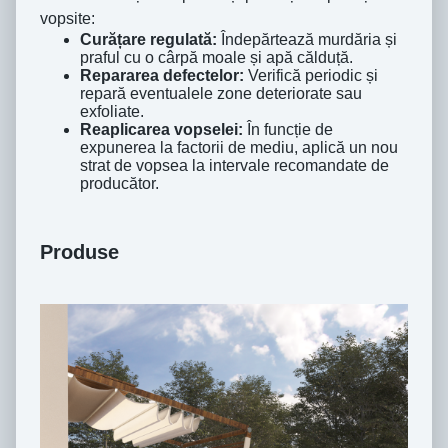
vopsite:
Curățare regulată:
Îndepărtează murdăria și
praful cu o cârpă moale și apă călduță.
Repararea defectelor:
Verifică periodic și
repară eventualele zone deteriorate sau
exfoliate.
Reaplicarea vopselei:
În funcție de
expunerea la factorii de mediu, aplică un nou
strat de vopsea la intervale recomandate de
producător.
Produse