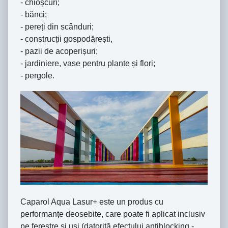
- chioșcuri;
- bănci;
- pereți din scânduri;
- construcții gospodărești,
- pazii de acoperișuri;
- jardiniere, vase pentru plante și flori;
- pergole.
Caparol Aqua Lasur+ este un produs cu
performanțe deosebite, care poate fi aplicat inclusiv
pe ferestre și uși (datorită efectului antiblocking -