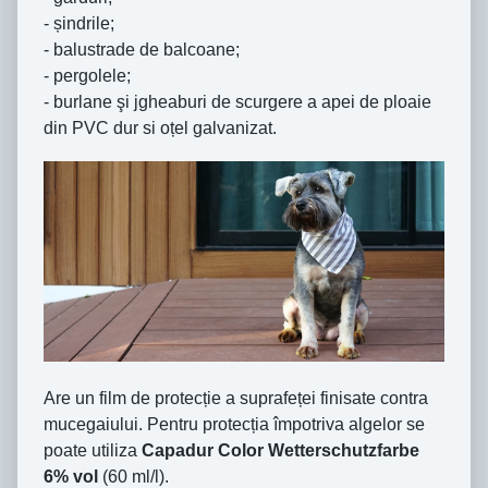
- șindrile;
- balustrade de balcoane;
- pergolele;
- burlane şi jgheaburi de scurgere a apei de ploaie
din PVC dur si oțel galvanizat.
Are un film de protecție a suprafeței finisate contra
mucegaiului. Pentru protecția împotriva algelor se
poate utiliza
Capadur Color Wetterschutzfarbe
6% vol
(60 ml/l).