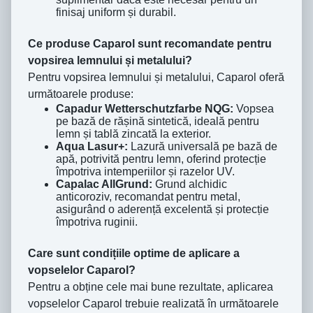
finisaj uniform și durabil.
Ce produse Caparol sunt recomandate pentru
vopsirea lemnului și metalului?
Pentru vopsirea lemnului și metalului, Caparol oferă
următoarele produse:
Capadur Wetterschutzfarbe NQG:
Vopsea
pe bază de rășină sintetică, ideală pentru
lemn și tablă zincată la exterior.
Aqua Lasur+:
Lazură universală pe bază de
apă, potrivită pentru lemn, oferind protecție
împotriva intemperiilor și razelor UV.
Capalac AllGrund:
Grund alchidic
anticoroziv, recomandat pentru metal,
asigurând o aderență excelentă și protecție
împotriva ruginii.
Care sunt condițiile optime de aplicare a
vopselelor Caparol?
Pentru a obține cele mai bune rezultate, aplicarea
vopselelor Caparol trebuie realizată în următoarele