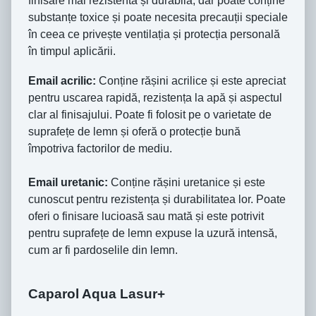
finisare mai rezistentă și durabilă, dar poate conține
substanțe toxice și poate necesita precauții speciale
în ceea ce privește ventilația și protecția personală
în timpul aplicării.
Email acrilic:
Conține rășini acrilice și este apreciat
pentru uscarea rapidă, rezistența la apă și aspectul
clar al finisajului. Poate fi folosit pe o varietate de
suprafețe de lemn și oferă o protecție bună
împotriva factorilor de mediu.
Email uretanic:
Conține rășini uretanice și este
cunoscut pentru rezistența și durabilitatea lor. Poate
oferi o finisare lucioasă sau mată și este potrivit
pentru suprafețe de lemn expuse la uzură intensă,
cum ar fi pardoselile din lemn.
Caparol Aqua Lasur+